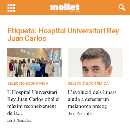
Etiqueta: Hospital Universitari Rey
Juan Carlos
SELECCIÓ ECONÒMICA
SELECCIÓ ECONÒMICA
L’Hospital Universitari
L’evolució dels lunars
Rey Juan Carlos obté el
ajuda a detectar un
màxim reconeixement
melanoma precoç
de la...
Jordi González
Jordi González