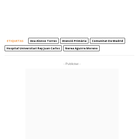
ETIQUETAS
Ana Alonso Torres
Atenció Primària
Comunitat De Madrid
Hospital Universitari Rey Juan Carlos
Nerea Aguirre Moreno
- Publicitat -