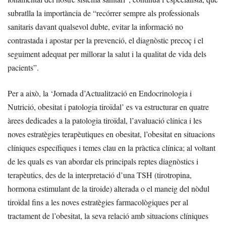
subratlla la importància de “recórrer sempre als professionals
sanitaris davant qualsevol dubte, evitar la informació no
contrastada i apostar per la prevenció, el diagnòstic precoç i el
seguiment adequat per millorar la salut i la qualitat de vida dels
pacients”.
Per a això, la ‘Jornada d’Actualització en Endocrinologia i
Nutrició, obesitat i patologia tiroïdal’ es va estructurar en quatre
àrees dedicades a la patologia tiroïdal, l’avaluació clínica i les
noves estratègies terapèutiques en obesitat, l’obesitat en situacions
clíniques específiques i temes clau en la pràctica clínica; al voltant
de les quals es van abordar els principals reptes diagnòstics i
terapèutics, des de la interpretació d’una TSH (tirotropina,
hormona estimulant de la tiroide) alterada o el maneig del nòdul
tiroïdal fins a les noves estratègies farmacològiques per al
tractament de l’obesitat, la seva relació amb situacions clíniques