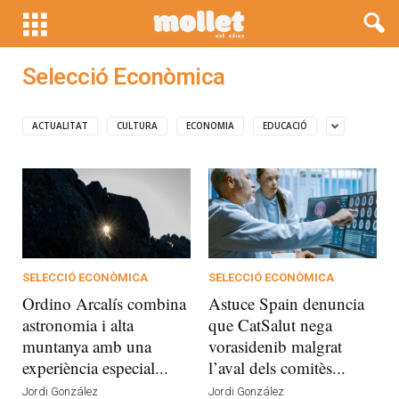
Selecció Econòmica
ACTUALITAT
CULTURA
ECONOMIA
EDUCACIÓ
SELECCIÓ ECONÒMICA
SELECCIÓ ECONÒMICA
Ordino Arcalís combina
Astuce Spain denuncia
astronomia i alta
que CatSalut nega
muntanya amb una
vorasidenib malgrat
experiència especial...
l’aval dels comitès...
Jordi González
Jordi González