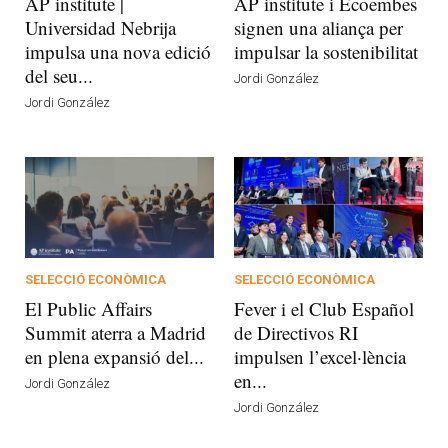
AP institute |
AP institute i Ecoembes
Universidad Nebrija
signen una aliança per
impulsa una nova edició
impulsar la sostenibilitat
del seu...
Jordi González
Jordi González
SELECCIÓ ECONÒMICA
SELECCIÓ ECONÒMICA
El Public Affairs
Fever i el Club Español
Summit aterra a Madrid
de Directivos RI
en plena expansió del...
impulsen l’excel·lència
en...
Jordi González
Jordi González