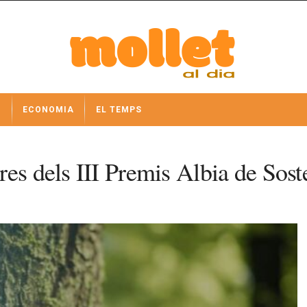
I
ECONOMIA
EL TEMPS
es dels III Premis Albia de Soste