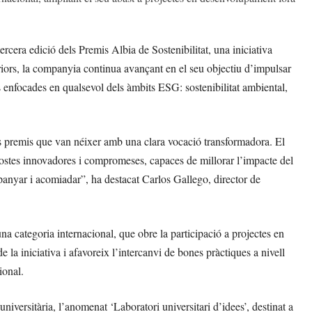
rcera edició dels Premis Albia de Sostenibilitat, una iniciativa
eriors, la companyia continua avançant en el seu objectiu d’impulsar
s enfocades en qualsevol dels àmbits ESG: sostenibilitat ambiental,
s premis que van néixer amb una clara vocació transformadora. El
postes innovadores i compromeses, capaces de millorar l’impacte del
mpanyar i acomiadar”, ha destacat Carlos Gallego, director de
una categoria internacional, que obre la participació a projectes en
la iniciativa i afavoreix l’intercanvi de bones pràctiques a nivell
ional.
niversitària, l’anomenat ‘Laboratori universitari d’idees’, destinat a