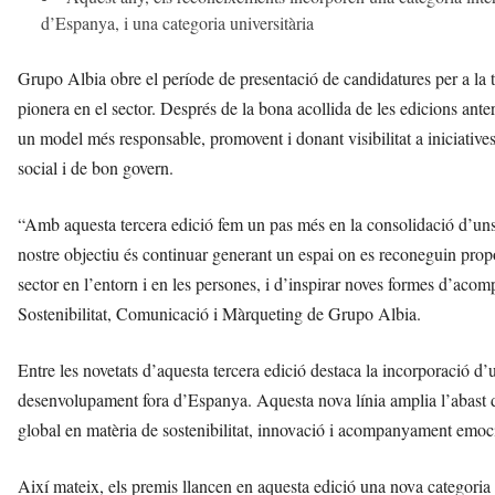
d’Espanya, i una categoria universitària
Grupo Albia obre el període de presentació de candidatures per a la te
pionera en el sector. Després de la bona acollida de les edicions ant
un model més responsable, promovent i donant visibilitat a iniciative
social i de bon govern.
“Amb aquesta tercera edició fem un pas més en la consolidació d’un
nostre objectiu és continuar generant un espai on es reconeguin pro
sector en l’entorn i en les persones, i d’inspirar noves formes d’aco
Sostenibilitat, Comunicació i Màrqueting de Grupo Albia.
Entre les novetats d’aquesta tercera edició destaca la incorporació d’
desenvolupament fora d’Espanya. Aquesta nova línia amplia l’abast de 
global en matèria de sostenibilitat, innovació i acompanyament emoc
Així mateix, els premis llancen en aquesta edició una nova categoria u