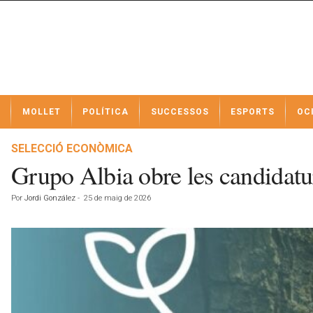
N
MOLLET
POLÍTICA
SUCCESSOS
ESPORTS
OC
o
t
í
SELECCIÓ ECONÒMICA
c
Grupo Albia obre les candidatur
i
e
Por
Jordi González
-
25 de maig de 2026
s
d
e
M
o
l
l
e