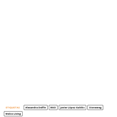
ETIQUETAS
Alexandra Delfín
BGO
Javier López Galdós
Stoneweg
Welco Living