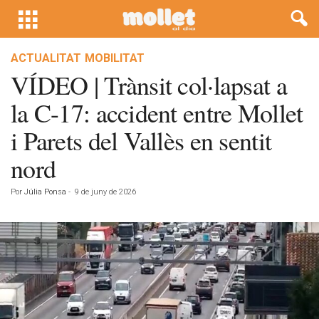
ACTUALITAT
MOBILITAT
VÍDEO | Trànsit col·lapsat a
la C-17: accident entre Mollet
i Parets del Vallès en sentit
nord
Por
Júlia Ponsa
-
9 de juny de 2026