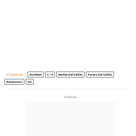
ETIQUETAS
Accident
C-17
Mollet Del Vallès
Parets Del Vallès
Retencions
Vic
- Publicitat -