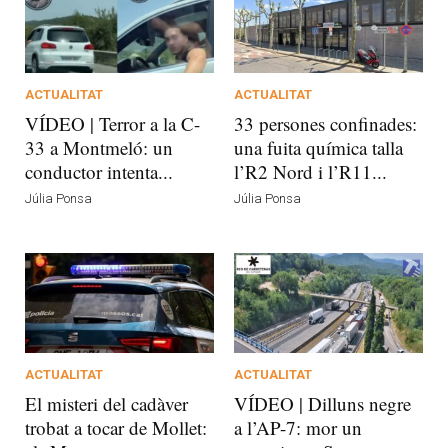
ACTUALITAT
ACTUALITAT
VÍDEO | Terror a la C-
33 persones confinades:
33 a Montmeló: un
una fuita química talla
conductor intenta...
l’R2 Nord i l’R11...
Júlia Ponsa
Júlia Ponsa
ACTUALITAT
ACTUALITAT
El misteri del cadàver
VÍDEO | Dilluns negre
trobat a tocar de Mollet:
a l’AP-7: mor un