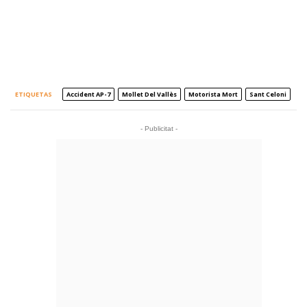
ETIQUETAS
Accident AP-7
Mollet Del Vallès
Motorista Mort
Sant Celoni
- Publicitat -