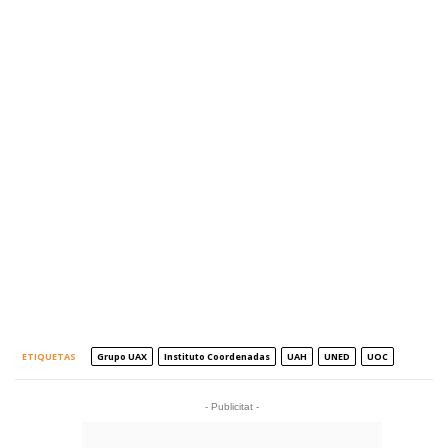
ETIQUETAS
Grupo UAX
Instituto Coordenadas
UAH
UNED
UOC
- Publicitat -