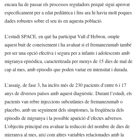
encara ha de passar els processos reguladors perquè sigui aprovat
específicament per a edat pediàtrica i fins ara hi havia molt poques
dades robustes sobre el seu ús en aquesta població.
L’estudi SPACE, en què ha participat Vall d’Hebron, omple
aquest buit de coneixement i ha avaluat si el fremanezumab també
pot ser una opció efectiva i segura per a infants i adolescents amb
migranya episòdica, caracteritzada per menys de 15 dies de mal de
cap al mes, amb episodis que poden variar en intensitat i durada.
L’assaig, de fase 3, ha inclòs més de 230 pacients d’entre 6 i 17
anys de diversos països amb aquest diagnòstic. Durant l’estudi, els
pacients van rebre injeccions subcutànies de fremanezumab o
placebo, amb un seguiment dels símptomes, la freqüència dels
episodis de migranya i la possible aparició d’efectes adversos.
L’objectiu principal era avaluar la reducció del nombre de dies de
migranya al mes, així com altres variables relacionades amb la