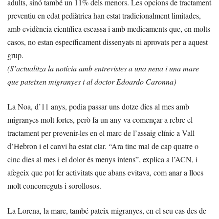
adults, sinó també un 11% dels menors. Les opcions de tractament
preventiu en edat pediàtrica han estat tradicionalment limitades,
amb evidència científica escassa i amb medicaments que, en molts
casos, no estan específicament dissenyats ni aprovats per a aquest
grup.
(S’actualitza la notícia amb entrevistes a una nena i una mare
que pateixen migranyes i al doctor Edoardo Caronna)
La Noa, d’11 anys, podia passar uns dotze dies al mes amb
migranyes molt fortes, però fa un any va començar a rebre el
tractament per prevenir-les en el marc de l’assaig clínic a Vall
d’Hebron i el canvi ha estat clar. “Ara tinc mal de cap quatre o
cinc dies al mes i el dolor és menys intens”, explica a l’ACN, i
afegeix que pot fer activitats que abans evitava, com anar a llocs
molt concorreguts i sorollosos.
La Lorena, la mare, també pateix migranyes, en el seu cas des de