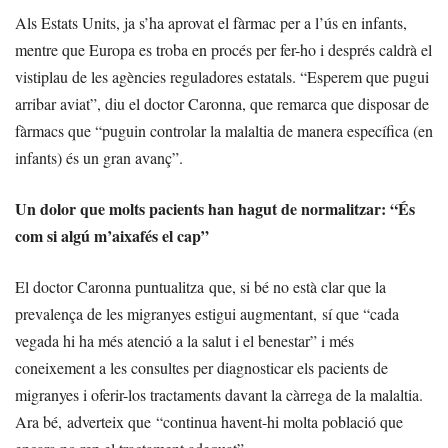
Als Estats Units, ja s’ha aprovat el fàrmac per a l’ús en infants,
mentre que Europa es troba en procés per fer-ho i després caldrà el
vistiplau de les agències reguladores estatals. “Esperem que pugui
arribar aviat”, diu el doctor Caronna, que remarca que disposar de
fàrmacs que “puguin controlar la malaltia de manera específica (en
infants) és un gran avanç”.
Un dolor que molts pacients han hagut de normalitzar: “És
com si algú m’aixafés el cap”
El doctor Caronna puntualitza que, si bé no està clar que la
prevalença de les migranyes estigui augmentant, sí que “cada
vegada hi ha més atenció a la salut i el benestar” i més
coneixement a les consultes per diagnosticar els pacients de
migranyes i oferir-los tractaments davant la càrrega de la malaltia.
Ara bé, adverteix que “continua havent-hi molta població que