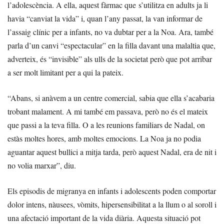
l’adolescència. A ella, aquest fàrmac que s’utilitza en adults ja li
havia “canviat la vida” i, quan l’any passat, la van informar de
l’assaig clínic per a infants, no va dubtar per a la Noa. Ara, també
parla d’un canvi “espectacular” en la filla davant una malaltia que,
adverteix, és “invisible” als ulls de la societat però que pot arribar
a ser molt limitant per a qui la pateix.
“Abans, si anàvem a un centre comercial, sabia que ella s’acabaria
trobant malament. A mi també em passava, però no és el mateix
que passi a la teva filla. O a les reunions familiars de Nadal, on
estàs moltes hores, amb moltes emocions. La Noa ja no podia
aguantar aquest bullici a mitja tarda, però aquest Nadal, era de nit i
no volia marxar”, diu.
Els episodis de migranya en infants i adolescents poden comportar
dolor intens, nàusees, vòmits, hipersensibilitat a la llum o al soroll i
una afectació important de la vida diària. Aquesta situació pot