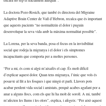
encara no rep el tractament adequat”.
La doctora Pozo-Rosich, que també és directora del Migraine
Adaptive Brain Center de Vall d’Hebron, recalca que és important
que aquests pacients “no normalitzin el dolor i puguin
desenvolupar la seva vida amb la màxima normalitat possible”.
La Lorena, per la seva banda, posa el focus en la invisibilitat
social que rodeja la migranya i el dolor i els símptomes
incapacitants que comporta per a moltes persones.
“Per a mi, és com si algú m’aixafés el cap. És molt difícil
d’explicar aquest dolor. Quan tens migranya, l’únic que vols és
posar-te al llit a les fosques i que ningú et parli. Llavors pots
acabar perdent vida social i amistats, perquè acabes agafant por a
anar a alguns llocs, com els que hi ha molt de soroll. A mi, també
m’afecten les llums i les olors”, explica, i afegeix: “Per això aquest