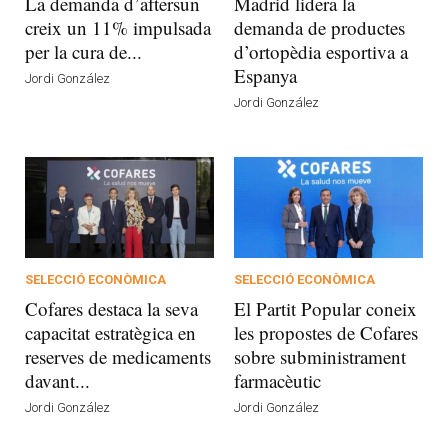
La demanda d’aftersun
Madrid lidera la
creix un 11% impulsada
demanda de productes
per la cura de...
d’ortopèdia esportiva a
Espanya
Jordi González
Jordi González
SELECCIÓ ECONÒMICA
SELECCIÓ ECONÒMICA
Cofares destaca la seva
El Partit Popular coneix
capacitat estratègica en
les propostes de Cofares
reserves de medicaments
sobre subministrament
davant...
farmacèutic
Jordi González
Jordi González