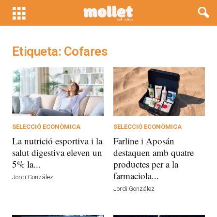
Etiqueta: Cofares
SELECCIÓ ECONÒMICA
SELECCIÓ ECONÒMICA
La nutrició esportiva i la
Farline i Aposán
salut digestiva eleven un
destaquen amb quatre
5% la...
productes per a la
farmaciola...
Jordi González
Jordi González