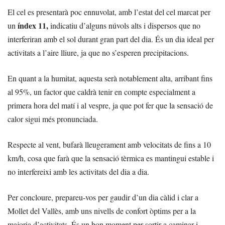
El cel es presentarà poc ennuvolat, amb l’estat del cel marcat per
índex 11,
un
indicatiu d’alguns núvols alts i dispersos que no
interferiran amb el sol durant gran part del dia. És un dia ideal per
activitats a l’aire lliure, ja que no s’esperen precipitacions.
En quant a la humitat, aquesta serà notablement alta, arribant fins
al 95%, un factor que caldrà tenir en compte especialment a
primera hora del matí i al vespre, ja que pot fer que la sensació de
calor sigui més pronunciada.
Respecte al vent, bufarà lleugerament amb velocitats de fins a 10
km/h, cosa que farà que la sensació tèrmica es mantingui estable i
no interfereixi amb les activitats del dia a dia.
Per concloure, prepareu-vos per gaudir d’un dia càlid i clar a
Mollet del Vallès, amb uns nivells de confort òptims per a la
majoria d’activitats. És un bon moment per sortir a caminar i