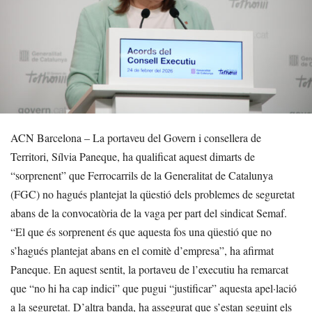
ACN Barcelona – La portaveu del Govern i consellera de
Territori, Sílvia Paneque, ha qualificat aquest dimarts de
“sorprenent” que Ferrocarrils de la Generalitat de Catalunya
(FGC) no hagués plantejat la qüestió dels problemes de seguretat
abans de la convocatòria de la vaga per part del sindicat Semaf.
“El que és sorprenent és que aquesta fos una qüestió que no
s’hagués plantejat abans en el comitè d’empresa”, ha afirmat
Paneque. En aquest sentit, la portaveu de l’executiu ha remarcat
que “no hi ha cap indici” que pugui “justificar” aquesta apel·lació
a la seguretat. D’altra banda, ha assegurat que s’estan seguint els