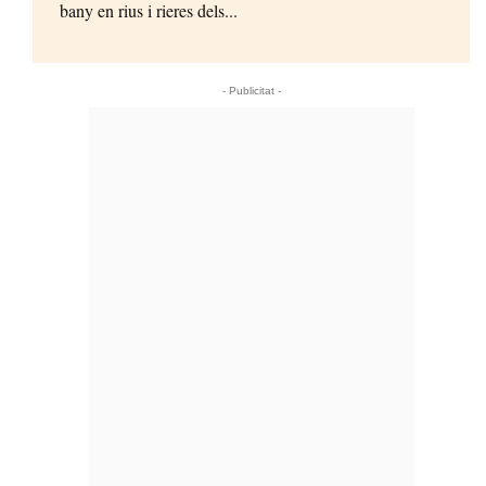
bany en rius i rieres dels...
- Publicitat -