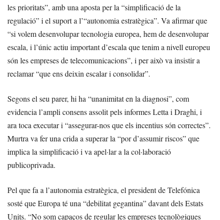
les prioritats”, amb una aposta per la “simplificació de la
regulació” i el suport a l’“autonomia estratègica”. Va afirmar que
“si volem desenvolupar tecnologia europea, hem de desenvolupar
escala, i l’únic actiu important d’escala que tenim a nivell europeu
són les empreses de telecomunicacions”, i per això va insistir a
reclamar “que ens deixin escalar i consolidar”.
Segons el seu parer, hi ha “unanimitat en la diagnosi”, com
evidencia l’ampli consens assolit pels informes Letta i Draghi, i
ara toca executar i “assegurar-nos que els incentius són correctes”.
Murtra va fer una crida a superar la “por d’assumir riscos” que
implica la simplificació i va apel·lar a la col·laboració
publicoprivada.
Pel que fa a l’autonomia estratègica, el president de Telefónica
sosté que Europa té una “debilitat gegantina” davant dels Estats
Units. “No som capaços de regular les empreses tecnològiques