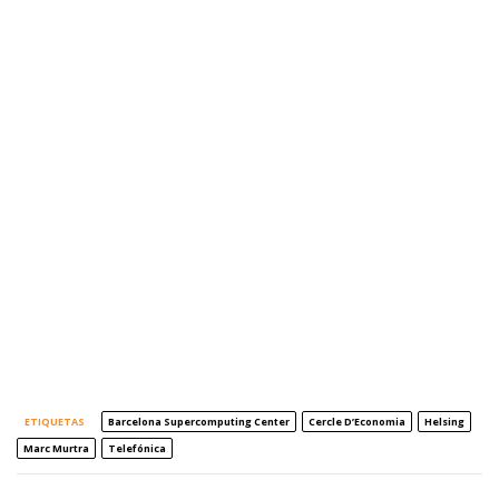
ETIQUETAS
Barcelona Supercomputing Center
Cercle D’Economia
Helsing
Marc Murtra
Telefónica