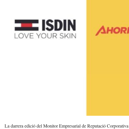
t
d
e
l
V
a
l
l
è
s
a
v
u
i
La darrera edició del Monitor Empresarial de Reputació Corporativa