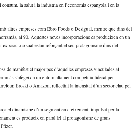
l consum, la salut i la indústria en l’economia espanyola i en la
t amb altres empreses com Ebro Foods o Desigual, mentre que dins del
horramás, al 90. Aquestes noves incorporacions es produeixen en un
 exposició social estan reforçant el seu protagonisme dins del
osa de manifest el major pes d’aquelles empreses vinculades al
orramás s’afegeix a un entorn altament competitiu liderat per
four, Eroski o Amazon, reflectint la intensitat d’un sector clau pel
eforça el dinamisme d’un segment en creixement, impulsat per la
onament es produeix en paral·lel al protagonisme de grans
Pfizer.