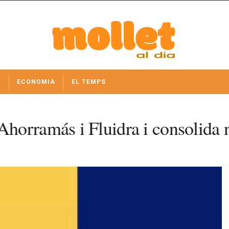
I
ECONOMIA
EL TEMPS
orramás i Fluidra i consolida n