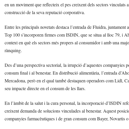
en un moviment que reflecteix el pes creixent dels sectors vinculats a
construcció de la seva reputació corporativa.
Entre les principals novetats destaca l’entrada de Fluidra, juntamen
Top 100 s’incorporen firmes com ISDIN, que se situa al lloc 79, i A
context en què els sectors més propers al consumidor i amb una major
rànquing.
Des d’una perspectiva sectorial, la irrupció d’aquestes companyies p
consum final i al benestar. En distribució alimentària, l’entrada d’Ah
Mercadona, però en el qual també destaquen operadors com Lidl, Carre
seu impacte directe en el consum de les llars.
En l’àmbit de la salut i la cura personal, la incorporació d’ISDIN r
creixent demanda de solucions vinculades al benestar. Aquest posici
companyies farmacèutiques i de gran consum com Bayer, Novartis o 