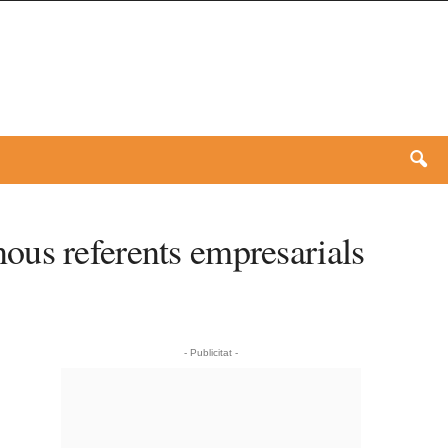
ous referents empresarials
- Publicitat -