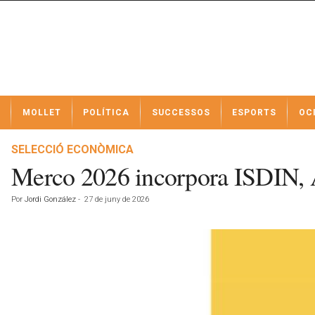
N
MOLLET
POLÍTICA
SUCCESSOS
ESPORTS
OC
o
t
í
SELECCIÓ ECONÒMICA
c
Merco 2026 incorpora ISDIN, Ah
i
e
Por
Jordi González
-
27 de juny de 2026
s
d
e
M
o
l
l
e