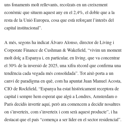
uns fonaments molt rellevants, recolzats en un creixement
econòmic que situem aquest any en el 2,4%, el doble que a la
resta de la Unió Europea, cosa que està reforçant l’interès del
capital institucional”.
A més, segons ha indicat Álvaro Alonso, director de Living i
Corporate Finance de Cushman & Wakefield, “vivim un moment
molt dolç a Espanya i, en particular, en living, que va concentrar
el 30% de la inversió de 2025, una xifra rècord que confirma una
tendència cada vegada més consolidada”. Tot això porta a un
canvi de paradigma en què, com ha apuntat Juan Manuel Acosta,
CIO de Rockfield, “Espanya ha estat històricament receptora de
capital i sempre hem esperat que algú a Londres, Amsterdam o
París decidís invertir aquí, però ara comencem a decidir nosaltres
on s’inverteix, com s’inverteix i com serà aquest producte”, i ha
destacat que el país “comença a ser líder en el sector residencial”.