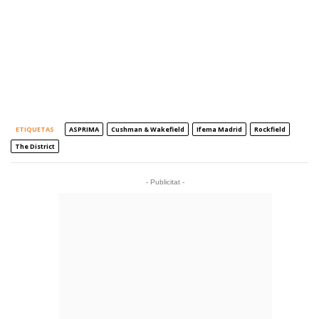
ETIQUETAS
ASPRIMA
Cushman & Wakefield
Ifema Madrid
Rockfield
The District
- Publicitat -