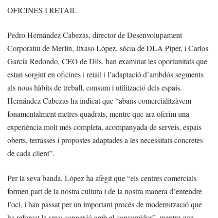
OFICINES I RETAIL
Pedro Hernández Cabezas, director de Desenvolupament
Corporatiu de Merlin, Itxaso López, sòcia de DLA Piper, i Carlos
García Redondo, CEO de Dils, han examinat les oportunitats que
estan sorgint en oficines i retail i l’adaptació d’ambdós segments
als nous hàbits de treball, consum i utilització dels espais.
Hernández Cabezas ha indicat que “abans comercialitzàvem
fonamentalment metres quadrats, mentre que ara oferim una
experiència molt més completa, acompanyada de serveis, espais
oberts, terrasses i propostes adaptades a les necessitats concretes
de cada client”.
Per la seva banda, López ha afegit que “els centres comercials
formen part de la nostra cultura i de la nostra manera d’entendre
l’oci, i han passat per un important procés de modernització que
ha reforçat la seva connexió amb el consumidor”, mentre que