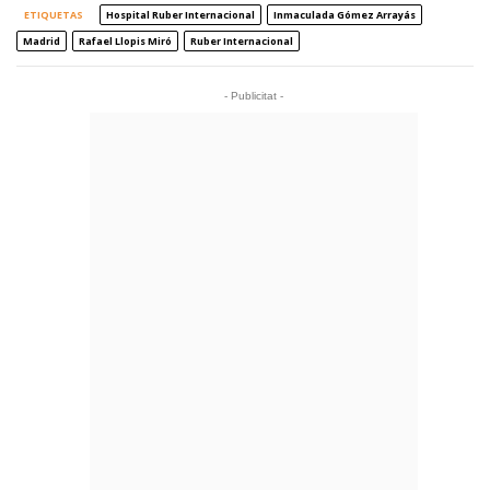
ETIQUETAS
Hospital Ruber Internacional
Inmaculada Gómez Arrayás
Madrid
Rafael Llopis Miró
Ruber Internacional
- Publicitat -