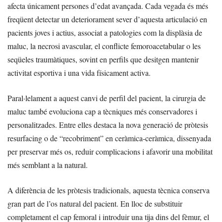
afecta únicament persones d’edat avançada. Cada vegada és més
freqüent detectar un deteriorament sever d’aquesta articulació en
pacients joves i actius, associat a patologies com la displàsia de
maluc, la necrosi avascular, el conflicte femoroacetabular o les
seqüeles traumàtiques, sovint en perfils que desitgen mantenir
activitat esportiva i una vida físicament activa.
Paral·lelament a aquest canvi de perfil del pacient, la cirurgia de
maluc també evoluciona cap a tècniques més conservadores i
personalitzades. Entre elles destaca la nova generació de pròtesis
resurfacing o de “recobriment” en ceràmica-ceràmica, dissenyada
per preservar més os, reduir complicacions i afavorir una mobilitat
més semblant a la natural.
A diferència de les pròtesis tradicionals, aquesta tècnica conserva
gran part de l’os natural del pacient. En lloc de substituir
completament el cap femoral i introduir una tija dins del fèmur, el