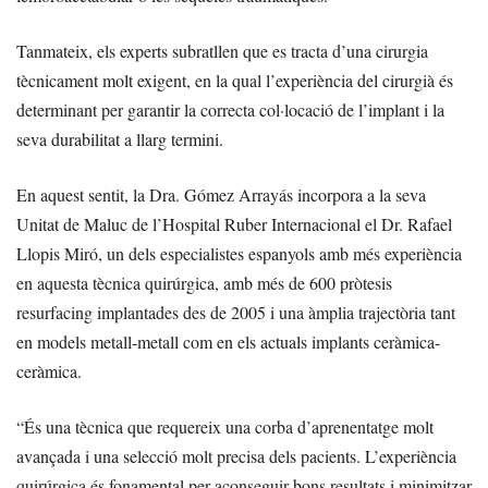
Tanmateix, els experts subratllen que es tracta d’una cirurgia
tècnicament molt exigent, en la qual l’experiència del cirurgià és
determinant per garantir la correcta col·locació de l’implant i la
seva durabilitat a llarg termini.
En aquest sentit, la Dra. Gómez Arrayás incorpora a la seva
Unitat de Maluc de l’Hospital Ruber Internacional el Dr. Rafael
Llopis Miró, un dels especialistes espanyols amb més experiència
en aquesta tècnica quirúrgica, amb més de 600 pròtesis
resurfacing implantades des de 2005 i una àmplia trajectòria tant
en models metall-metall com en els actuals implants ceràmica-
ceràmica.
“És una tècnica que requereix una corba d’aprenentatge molt
avançada i una selecció molt precisa dels pacients. L’experiència
quirúrgica és fonamental per aconseguir bons resultats i minimitzar