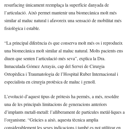
resurfacing únicament reemplaça la superfície danyada de
l’articulació. Això permet mantenir una biomecànica molt més
similar al maluc natural i afavoreix una sensació de mobilitat més
fisiològica i estable.
“La principal diferència és que conserva molt més os i reprodueix
una biomecànica molt similar al maluc natural. Molts pacients ens
diuen que senten l’articulació més seva”, explica la Dra.
Inmaculada Gómez Arrayás, cap del Servei de Cirurgia
Ortopèdica i Traumatologia de l’Hospital Ruber Internacional i
especialista en cirurgia protèsica de maluc i genoll.
L’evolució d’aquest tipus de pròtesis ha permès, a més, resoldre
una de les principals limitacions de generacions anteriors
d’implants metall-metall: l’alliberament de partícules metàl·liques a
l’organisme. “Gràcies a això, aquesta tècnica amplia
considerablement les seves indicacions i també es pot utilitzar en