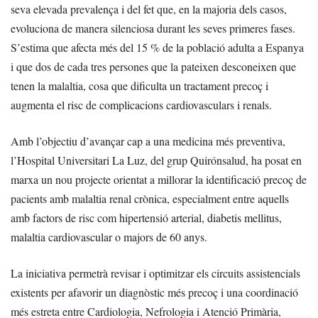
seva elevada prevalença i del fet que, en la majoria dels casos,
evoluciona de manera silenciosa durant les seves primeres fases.
S’estima que afecta més del 15 % de la població adulta a Espanya
i que dos de cada tres persones que la pateixen desconeixen que
tenen la malaltia, cosa que dificulta un tractament precoç i
augmenta el risc de complicacions cardiovasculars i renals.
Amb l’objectiu d’avançar cap a una medicina més preventiva,
l’Hospital Universitari La Luz, del grup Quirónsalud, ha posat en
marxa un nou projecte orientat a millorar la identificació precoç de
pacients amb malaltia renal crònica, especialment entre aquells
amb factors de risc com hipertensió arterial, diabetis mellitus,
malaltia cardiovascular o majors de 60 anys.
La iniciativa permetrà revisar i optimitzar els circuits assistencials
existents per afavorir un diagnòstic més precoç i una coordinació
més estreta entre Cardiologia, Nefrologia i Atenció Primària,