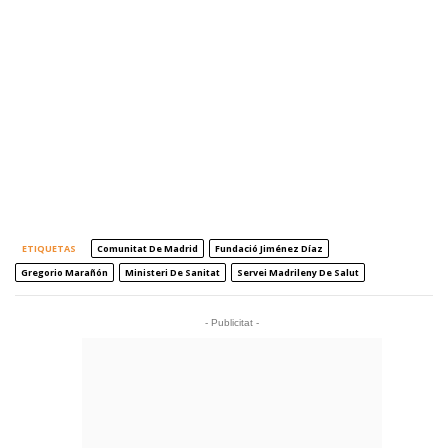
ETIQUETAS
Comunitat De Madrid
Fundació Jiménez Díaz
Gregorio Marañón
Ministeri De Sanitat
Servei Madrileny De Salut
- Publicitat -