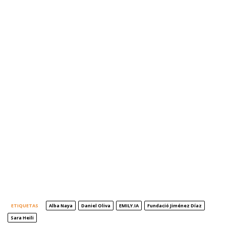
ETIQUETAS
Alba Naya
Daniel Oliva
EMILY.IA
Fundació Jiménez Díaz
Sara Heili