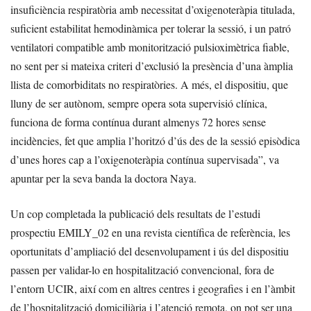
insuficiència respiratòria amb necessitat d’oxigenoteràpia titulada,
suficient estabilitat hemodinàmica per tolerar la sessió, i un patró
ventilatori compatible amb monitorització pulsioximètrica fiable,
no sent per si mateixa criteri d’exclusió la presència d’una àmplia
llista de comorbiditats no respiratòries. A més, el dispositiu, que
lluny de ser autònom, sempre opera sota supervisió clínica,
funciona de forma contínua durant almenys 72 hores sense
incidències, fet que amplia l’horitzó d’ús des de la sessió episòdica
d’unes hores cap a l’oxigenoteràpia contínua supervisada”, va
apuntar per la seva banda la doctora Naya.
Un cop completada la publicació dels resultats de l’estudi
prospectiu EMILY_02 en una revista científica de referència, les
oportunitats d’ampliació del desenvolupament i ús del dispositiu
passen per validar-lo en hospitalització convencional, fora de
l’entorn UCIR, així com en altres centres i geografies i en l’àmbit
de l’hospitalització domiciliària i l’atenció remota, on pot ser una