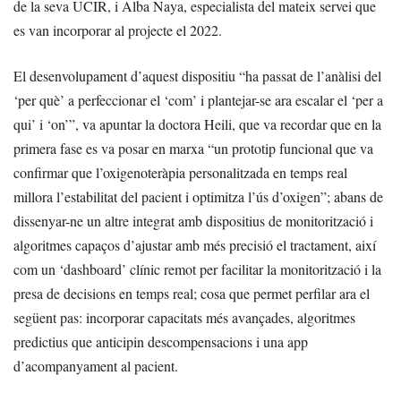
de la seva UCIR, i Alba Naya, especialista del mateix servei que
es van incorporar al projecte el 2022.
El desenvolupament d’aquest dispositiu “ha passat de l’anàlisi del
‘per què’ a perfeccionar el ‘com’ i plantejar-se ara escalar el ‘per a
qui’ i ‘on’”, va apuntar la doctora Heili, que va recordar que en la
primera fase es va posar en marxa “un prototip funcional que va
confirmar que l’oxigenoteràpia personalitzada en temps real
millora l’estabilitat del pacient i optimitza l’ús d’oxigen”; abans de
dissenyar-ne un altre integrat amb dispositius de monitorització i
algoritmes capaços d’ajustar amb més precisió el tractament, així
com un ‘dashboard’ clínic remot per facilitar la monitorització i la
presa de decisions en temps real; cosa que permet perfilar ara el
següent pas: incorporar capacitats més avançades, algoritmes
predictius que anticipin descompensacions i una app
d’acompanyament al pacient.