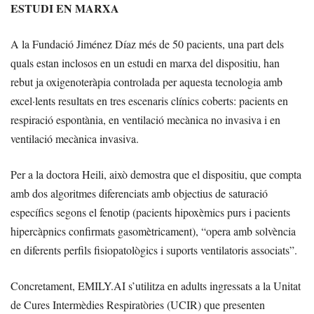
ESTUDI EN MARXA
A la Fundació Jiménez Díaz més de 50 pacients, una part dels
quals estan inclosos en un estudi en marxa del dispositiu, han
rebut ja oxigenoteràpia controlada per aquesta tecnologia amb
excel·lents resultats en tres escenaris clínics coberts: pacients en
respiració espontània, en ventilació mecànica no invasiva i en
ventilació mecànica invasiva.
Per a la doctora Heili, això demostra que el dispositiu, que compta
amb dos algoritmes diferenciats amb objectius de saturació
específics segons el fenotip (pacients hipoxèmics purs i pacients
hipercàpnics confirmats gasomètricament), “opera amb solvència
en diferents perfils fisiopatològics i suports ventilatoris associats”.
Concretament, EMILY.AI s’utilitza en adults ingressats a la Unitat
de Cures Intermèdies Respiratòries (UCIR) que presenten