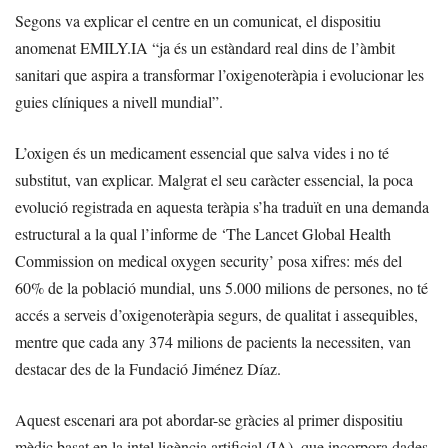
Segons va explicar el centre en un comunicat, el dispositiu
anomenat EMILY.IA “ja és un estàndard real dins de l’àmbit
sanitari que aspira a transformar l’oxigenoteràpia i evolucionar les
guies clíniques a nivell mundial”.
L’oxigen és un medicament essencial que salva vides i no té
substitut, van explicar. Malgrat el seu caràcter essencial, la poca
evolució registrada en aquesta teràpia s’ha traduït en una demanda
estructural a la qual l’informe de ‘The Lancet Global Health
Commission on medical oxygen security’ posa xifres: més del
60% de la població mundial, uns 5.000 milions de persones, no té
accés a serveis d’oxigenoteràpia segurs, de qualitat i assequibles,
mentre que cada any 374 milions de pacients la necessiten, van
destacar des de la Fundació Jiménez Díaz.
Aquest escenari ara pot abordar-se gràcies al primer dispositiu
mèdic basat en la intel·ligència artificial (IA), que incorpora dades