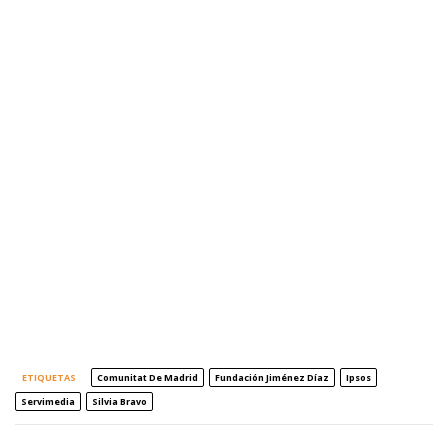
ETIQUETAS
Comunitat De Madrid
Fundación Jiménez Díaz
Ipsos
Servimedia
Silvia Bravo