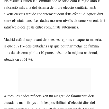
Els resultats situen la Comunitat de Madrid com la regió amb la
valoració més alta del sistema de lliure elecció sanitària, amb
nivells elevats tant de coneixement com d’ús efectiu d’aquest dret
entre els ciutadans. Les dades mostren nivells de coneixement, ús i
satisfacció desiguals entre comunitats autònomes.
Madrid està al capdavant de totes les regions en aquesta matèria,
ja que el 71% dels ciutadans sap que pot triar metge de família
dins del sistema públic (10 punts més que la mitjana nacional,
situada en el 61%).
A més, les dades reflecteixen un alt grau de familiaritat dels
ciutadans madrilenys amb les possibilitats d’elecció dins del
sistema sanitari públic. El nivell de coneixement de Madrid