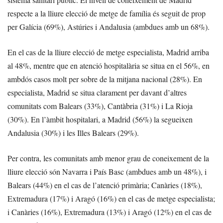
respecte a la lliure elecció de metge de família és seguit de prop
per Galícia (69%), Astúries i Andalusia (ambdues amb un 68%).
En el cas de la lliure elecció de metge especialista, Madrid arriba
al 48%, mentre que en atenció hospitalària se situa en el 56%, en
ambdós casos molt per sobre de la mitjana nacional (28%). En
especialista, Madrid se situa clarament per davant d’altres
comunitats com Balears (33%), Cantàbria (31%) i La Rioja
(30%). En l’àmbit hospitalari, a Madrid (56%) la segueixen
Andalusia (30%) i les Illes Balears (29%).
Per contra, les comunitats amb menor grau de coneixement de la
lliure elecció són Navarra i País Basc (ambdues amb un 48%), i
Balears (44%) en el cas de l’atenció primària; Canàries (18%),
Extremadura (17%) i Aragó (16%) en el cas de metge especialista;
i Canàries (16%), Extremadura (13%) i Aragó (12%) en el cas de