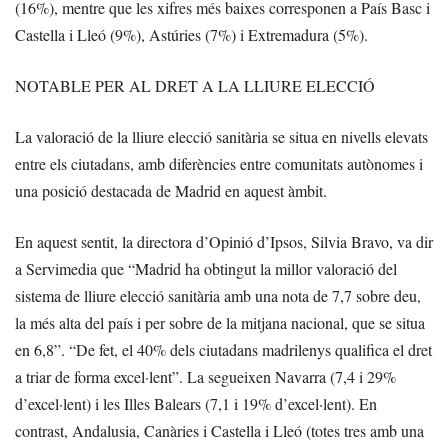
(16%), mentre que les xifres més baixes corresponen a País Basc i
Castella i Lleó (9%), Astúries (7%) i Extremadura (5%).
NOTABLE PER AL DRET A LA LLIURE ELECCIÓ
La valoració de la lliure elecció sanitària se situa en nivells elevats
entre els ciutadans, amb diferències entre comunitats autònomes i
una posició destacada de Madrid en aquest àmbit.
En aquest sentit, la directora d’Opinió d’Ipsos, Silvia Bravo, va dir
a Servimedia que “Madrid ha obtingut la millor valoració del
sistema de lliure elecció sanitària amb una nota de 7,7 sobre deu,
la més alta del país i per sobre de la mitjana nacional, que se situa
en 6,8”. “De fet, el 40% dels ciutadans madrilenys qualifica el dret
a triar de forma excel·lent”. La segueixen Navarra (7,4 i 29%
d’excel·lent) i les Illes Balears (7,1 i 19% d’excel·lent). En
contrast, Andalusia, Canàries i Castella i Lleó (totes tres amb una