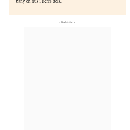
bany en rius i rieres dels...
- Publicitat -