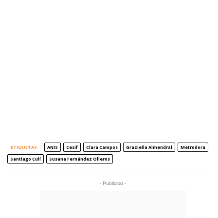
ETIQUETAS
ANIS
Cesif
Clara Campos
Graziella Almendral
Metrodora
Santiago Culí
Susana Fernández Olleros
- Publicitat -