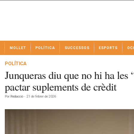
N
MOLLET
POLÍTICA
SUCCESSOS
ESPORTS
OC
o
t
í
POLÍTICA
c
Junqueras diu que no hi ha les 
i
e
pactar suplements de crèdit
s
d
Por
Redacció
-
21 de febrer de 2026
e
M
o
l
l
e