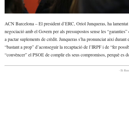
ACN Barcelona – El president d’ERC, Oriol Junqueras, ha lamentat aq
negociació amb el Govern per als pressupostos sense les “garanties” de
a pactar suplements de crèdit. Junqueras s’ha pronunciat així durant e
“bastant a prop” d’aconseguir la recaptació de l’IRPF i de “fer possi
“convèncer” el PSOE de complir els seus compromisos, perquè es don
- Et Re