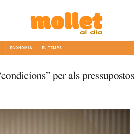
I
ECONOMIA
EL TEMPS
“condicions” per als pressupostos