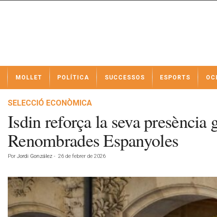
N
MOLLET
POLÍTICA
SUCCESSOS
ESPORTS
OC
o
t
í
SELECCIÓ ECONÒMICA
c
Isdin reforça la seva presènci
i
e
Renombrades Espanyoles
s
d
Por
Jordi González
-
26 de febrer de 2026
e
M
o
l
l
e