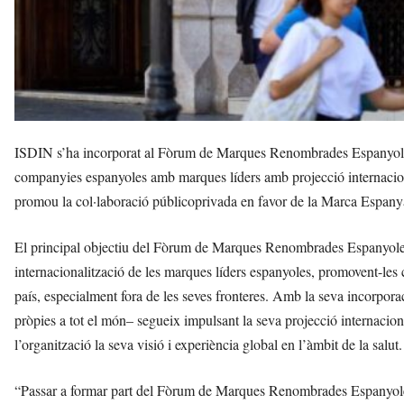
ISDIN s’ha incorporat al Fòrum de Marques Renombrades Espanyoles 
companyies espanyoles amb marques líders amb projecció internaciona
promou la col·laboració públicoprivada en favor de la Marca Espanya,
El principal objectiu del Fòrum de Marques Renombrades Espanyoles és
internacionalització de les marques líders espanyoles, promovent-les c
país, especialment fora de les seves fronteres. Amb la seva incorpo
pròpies a tot el món– segueix impulsant la seva projecció internacio
l’organització la seva visió i experiència global en l’àmbit de la salut.
“Passar a formar part del Fòrum de Marques Renombrades Espanyoles 