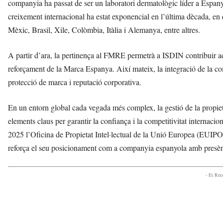
companyia ha passat de ser un laboratori dermatològic líder a Espanya 
creixement internacional ha estat exponencial en l’última dècada, e
Mèxic, Brasil, Xile, Colòmbia, Itàlia i Alemanya, entre altres.
A partir d’ara, la pertinença al FMRE permetrà a ISDIN contribuir acti
reforçament de la Marca Espanya. Així mateix, la integració de la com
protecció de marca i reputació corporativa.
En un entorn global cada vegada més complex, la gestió de la propietat
elements claus per garantir la confiança i la competitivitat internacio
2025 l’Oficina de Propietat Intel·lectual de la Unió Europea (EUI
reforça el seu posicionament com a companyia espanyola amb presència
- Et Re