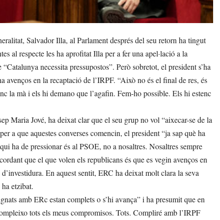
alitat, Salvador Illa, al Parlament després del seu retorn ha tingut
s al respecte les ha aprofitat Illa per a fer una apel·lació a la
uè “Catalunya necessita pressupostos”. Però sobretot, el president s’ha
a avenços en la recaptació de l’IRPF. “Això no és el final de res, és
enc la mà i els hi demano que l’agafin. Fem-ho possible. Els hi estenc
ep Maria Jové, ha deixat clar que el seu grup no vol “aixecar-se de la
 per a que aquestes converses comencin, el president “ja sap què ha
A qui ha de pressionar és al PSOE, no a nosaltres. Nosaltres sempre
cordant que el que volen els republicans és que es vegin avenços en
s d’investidura. En aquest sentit, ERC ha deixat molt clara la seva
ha etzibat.
 signats amb ERc estan complets o s’hi avança” i ha presumit que en
, compleixo tots els meus compromisos. Tots. Compliré amb l’IRPF