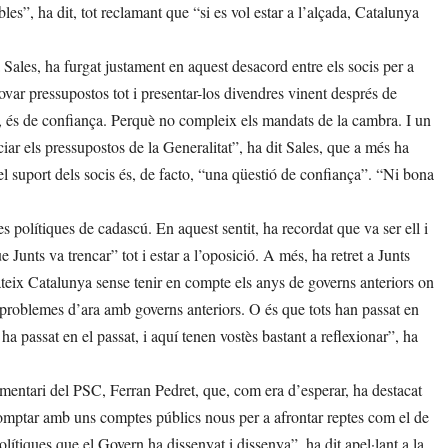
s”, ha dit, tot reclamant que “si es vol estar a l’alçada, Catalunya
 Sales, ha furgat justament en aquest desacord entre els socis per a
var pressupostos tot i presentar-los divendres vinent després de
, és de confiança. Perquè no compleix els mandats de la cambra. I un
ciar els pressupostos de la Generalitat”, ha dit Sales, que a més ha
el suport dels socis és, de facto, “una qüestió de confiança”. “Ni bona
s polítiques de cadascú. En aquest sentit, ha recordat que va ser ell i
unts va trencar” tot i estar a l’oposició. A més, ha retret a Junts
eix Catalunya sense tenir en compte els anys de governs anteriors on
s problemes d’ara amb governs anteriors. O és que tots han passat en
a passat en el passat, i aquí tenen vostès bastant a reflexionar”, ha
lamentari del PSC, Ferran Pedret, que, com era d’esperar, ha destacat
 comptar amb uns comptes públics nous per a afrontar reptes com el de
olítiques que el Govern ha dissenyat i dissenya”, ha dit apel·lant a la