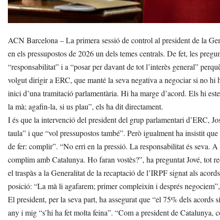
ACN Barcelona – La primera sessió de control al president de la Gener
en els pressupostos de 2026 un dels temes centrals. De fet, les pregunte
“responsabilitat” i a “posar per davant de tot l’interès general” perq
volgut dirigir a ERC, que manté la seva negativa a negociar si no hi h
inici d’una tramitació parlamentària. Hi ha marge d’acord. Els hi est
la mà; agafin-la, si us plau”, els ha dit directament.
I és que la intervenció del president del grup parlamentari d’ERC, Jos
taula” i que “vol pressupostos també”. Però igualment ha insistit que
de fer: complir”. “No erri en la pressió. La responsabilitat és seva. 
complim amb Catalunya. Ho faran vostès?”, ha preguntat Jové, tot re
el traspàs a la Generalitat de la recaptació de l’IRPF signat als acord
posició: “La mà li agafarem; primer compleixin i després negociem”, 
El president, per la seva part, ha assegurat que “el 75% dels acords
any i mig “s’hi ha fet molta feina”. “Com a president de Catalunya