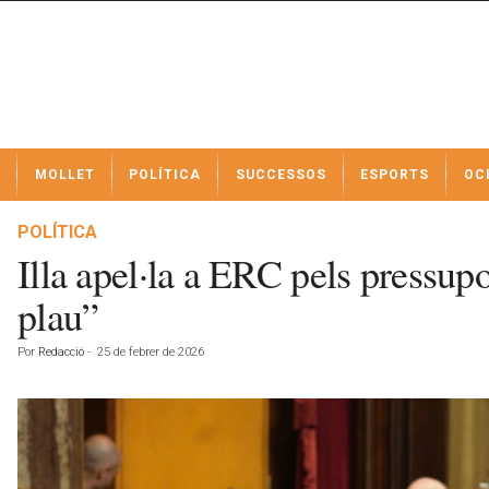
N
MOLLET
POLÍTICA
SUCCESSOS
ESPORTS
OC
o
t
í
POLÍTICA
c
Illa apel·la a ERC pels pressupo
i
e
plau”
s
d
Por
Redacció
-
25 de febrer de 2026
e
M
o
l
l
e