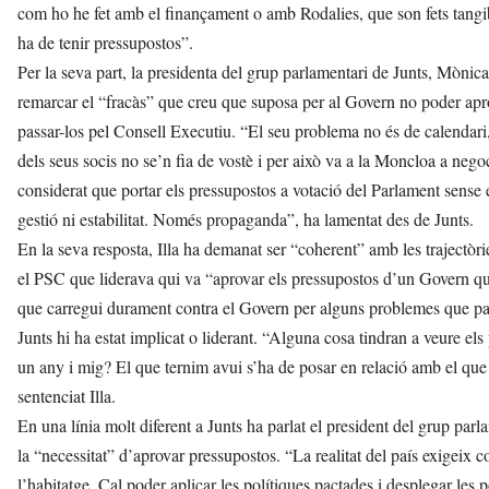
com ho he fet amb el finançament o amb Rodalies, que son fets tangible
ha de tenir pressupostos”.
Per la seva part, la presidenta del grup parlamentari de Junts, Mònica
remarcar el “fracàs” que creu que suposa per al Govern no poder apro
passar-los pel Consell Executiu. “El seu problema no és de calendari
dels seus socis no se’n fia de vostè i per això va a la Moncloa a nego
considerat que portar els pressupostos a votació del Parlament sense 
gestió ni estabilitat. Només propaganda”, ha lamentat des de Junts.
En la seva resposta, Illa ha demanat ser “coherent” amb les trajectòrie
el PSC que liderava qui va “aprovar els pressupostos d’un Govern que J
que carregui durament contra el Govern per alguns problemes que pat
Junts hi ha estat implicat o liderant. “Alguna cosa tindran a veure el
un any i mig? El que ternim avui s’ha de posar en relació amb el que h
sentenciat Illa.
En una línia molt diferent a Junts ha parlat el president del grup par
la “necessitat” d’aprovar pressupostos. “La realitat del país exigeix
l’habitatge. Cal poder aplicar les polítiques pactades i desplegar les p