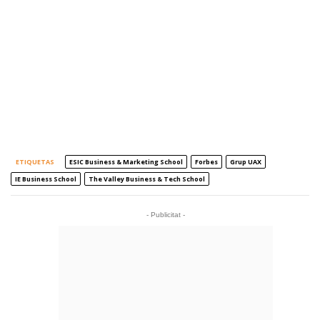
ETIQUETAS
ESIC Business & Marketing School
Forbes
Grup UAX
IE Business School
The Valley Business & Tech School
- Publicitat -