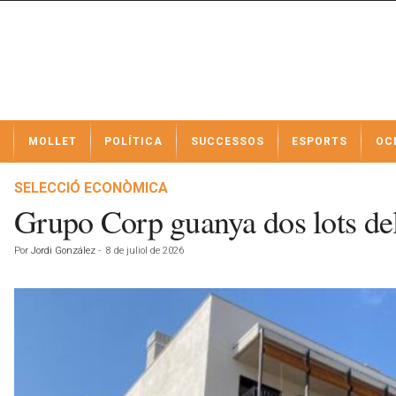
N
MOLLET
POLÍTICA
SUCCESSOS
ESPORTS
OC
o
t
í
SELECCIÓ ECONÒMICA
c
Grupo Corp guanya dos lots del 
i
e
Por
Jordi González
-
8 de juliol de 2026
s
d
e
M
o
l
l
e