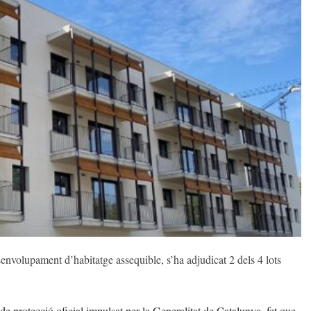
nvolupament d’habitatge assequible, s’ha adjudicat 2 dels 4 lots
de protecció oficial impulsat per la Generalitat de Catalunya, fet que