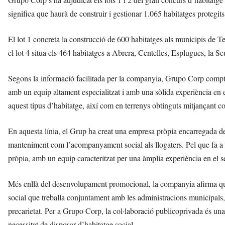
significa que haurà de construir i gestionar 1.065 habitatges protegits
El lot 1 concreta la construcció de 600 habitatges als municipis de
el lot 4 situa els 464 habitatges a Abrera, Centelles, Esplugues, la S
Segons la informació facilitada per la companyia, Grupo Corp compta
amb un equip altament especialitzat i amb una sòlida experiència en el 
aquest tipus d’habitatge, així com en terrenys obtinguts mitjançant co
En aquesta línia, el Grup ha creat una empresa pròpia encarregada de 
manteniment com l’acompanyament social als llogaters. Pel que fa a l
pròpia, amb un equip caracteritzat per una àmplia experiència en el s
Més enllà del desenvolupament promocional, la companyia afirma que
social que treballa conjuntament amb les administracions municipals, 
precarietat. Per a Grupo Corp, la col·laboració publicoprivada és una de
necessitat de disposar d’habitatge social.