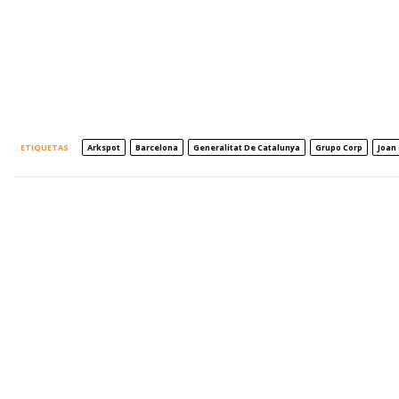
ETIQUETAS
Arkspot
Barcelona
Generalitat De Catalunya
Grupo Corp
Joan