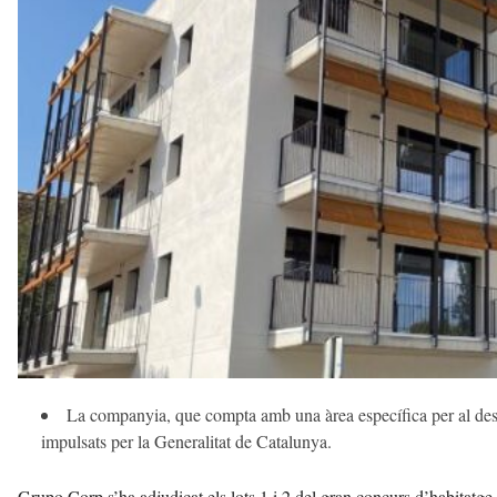
t
d
e
l
V
a
l
l
è
s
a
v
u
i
La companyia, que compta amb una àrea específica per al dese
impulsats per la Generalitat de Catalunya.
Grupo Corp s’ha adjudicat els lots 1 i 2 del gran concurs d’habitatge 