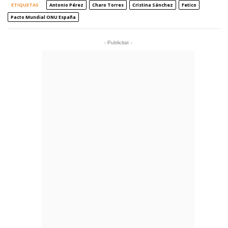
ETIQUETAS
Antonio Pérez
Charo Torres
Cristina Sánchez
Fetico
Pacto Mundial ONU España
- Publicitat -