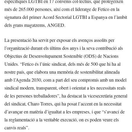
específiques LGTBI en 17 convenis col·lectius, que protegeixen
més de 265.000 persones, així com el lideratge de Fetico en la
signatura del primer Acord Sectorial LGTBI a Espanya en l’àmbit
dels grans magatzems, ANGED.
La presentació ha servit per exposar els avenços assolits per
l’organització durant els últims dos anys i la seva contribució als
Objectius de Desenvolupament Sostenible (ODS) de Nacions
Unides. “Fetico és l’únic sindicat, dels més de 500 que hi ha al
nostre país, que elabora una memòria de sostenibilitat alineada
amb l’Agenda 2030, com a part del seu compromís amb un model
sindical modern, transparent, obert i orientat a les necessitats reals
de les persones treballadores”, ha destacat la vicesecretària general
del sindicat, Charo Torres, qui ha posat l’accent en la necessitat
d’avançar en matèria d’igualtat a les empreses, i que “s’avanci de
la reglamentació a la veritable execució, on es poden veure els
canvis reals”.