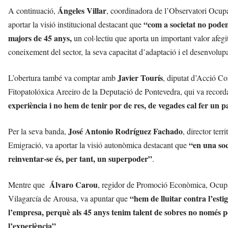
Ángeles Villar
A continuació,
, coordinadora de l’Observatori Ocup
“com a societat no podem
aportar la visió institucional destacant que
majors de 45 anys,
un col·lectiu que aporta un important valor afegi
coneixement del sector, la seva capacitat d’adaptació i el desenvolu
Javier Tourís
L’obertura també va comptar amb
, diputat d’Acció C
Fitopatolóxica Areeiro de la Deputació de Pontevedra, qui va recor
experiència i no hem de tenir por de res, de vegades cal fer un 
José Antonio Rodríguez Fachado
Per la seva banda,
, director ter
“en una soc
Emigració, va aportar la visió autonòmica destacant que
reinventar-se és, per tant, un superpoder”
.
Álvaro Carou
Mentre que
, regidor de Promoció Econòmica, Ocupa
“hem de lluitar contra l’esti
Vilagarcía de Arousa, va apuntar que
l’empresa, perquè als 45 anys tenim talent de sobres no només pe
l’experiència”
.