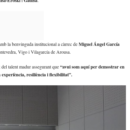
lsa-Eroski
Gadisa
i
.
Miguel Ángel García
mb la benvinguda institucional a càrrec de
ntevedra, Vigo i Vilagarcía de Arousa.
“avui som aquí per demostrar en
t del talent madur assegurant que
periència, resiliència i flexibilitat”.