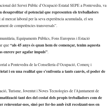
acional del Servei Públic d’Ocupació Estatal SEPE a Pontevedra, va
 desaprofitar el potencial que representen els treballadors
t al mercat laboral per la seva experiència acumulada, el seu
pament de competències transversals”.
omunitària, Equipaments Públics, Fons Europeus i Estació
“als 45 anys és quan hem de començar, tenim aquesta
dar que
pas enrere per agafar impuls”
.
ritorial a Pontevedra de la Consellería d’Ocupació, Comerç i
ietat i en una realitat que s’enfronta a tants canvis, el poder de
ció, Turisme, Joventut i Noves Tecnologies de l’Ajuntament de
gmatització tant des del costat dels propis treballadors com de
r reinventar-nos, sinó per fer-ho amb èxit recolzant-nos en