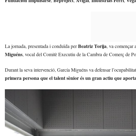
Fundación Impulsarse
Beproject
Avigal
Industrias Ferri
Vega
,
,
,
,
Beatriz Torija
La jornada, presentada i conduïda per
, va començar a
Miguéns
, vocal del Comitè Executiu de la Cambra de Comerç de Po
Durant la seva intervenció, García Miguéns va defensar l’ocupabilita
primera persona que el talent sènior és un gran actiu que aporta ex