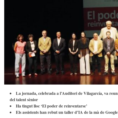
t
d
e
l
V
a
l
l
è
s
a
v
u
i
La jornada, celebrada a l’Auditori de Vilagarcía, va reunir
del talent sènior
Ha tingut lloc ‘El poder de reinventarse’
Els assistents han rebut un taller d’IA de la mà de Google