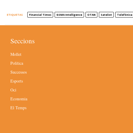
ETIQUETAS
Financial Times
GSMA Intelligence
OTAN
Sateliot
Telefónica
Seccions
Mollet
Política
Successos
Esports
Oci
Economia
El Temps