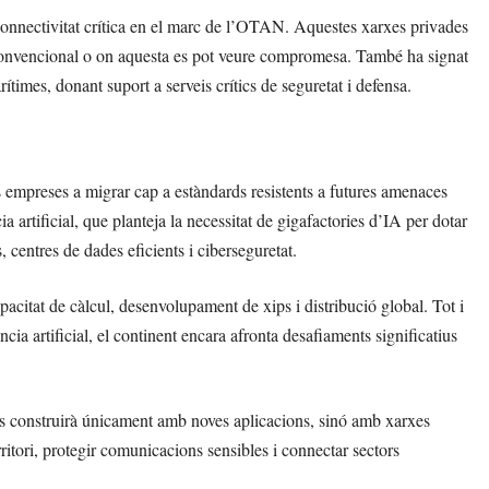
connectivitat crítica en el marc de l’OTAN. Aquestes xarxes privades
t convencional o on aquesta es pot veure compromesa. També ha signat
times, donant suport a serveis crítics de seguretat i defensa.
 empreses a migrar cap a estàndards resistents a futures amenaces
 artificial, que planteja la necessitat de gigafactories d’IA per dotar
 centres de dades eficients i ciberseguretat.
citat de càlcul, desenvolupament de xips i distribució global. Tot i
ncia artificial, el continent encara afronta desafiaments significatius
s construirà únicament amb noves aplicacions, sinó amb xarxes
rritori, protegir comunicacions sensibles i connectar sectors