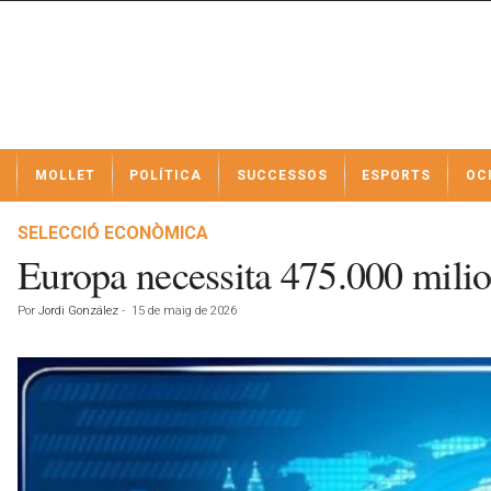
N
MOLLET
POLÍTICA
SUCCESSOS
ESPORTS
OC
o
t
í
SELECCIÓ ECONÒMICA
c
Europa necessita 475.000 milio
i
e
Por
Jordi González
-
15 de maig de 2026
s
d
e
M
o
l
l
e