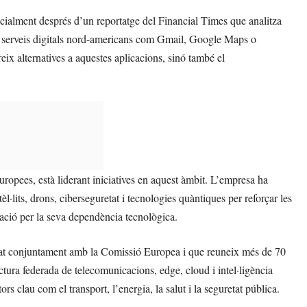
cialment després d’un reportatge del Financial Times que analitza
 a serveis digitals nord-americans com Gmail, Google Maps o
 alternatives a aquestes aplicacions, sinó també el
ropees, està liderant iniciatives en aquest àmbit. L’empresa ha
l·lits, drons, ciberseguretat i tecnologies quàntiques per reforçar les
ació per la seva dependència tecnològica.
sat conjuntament amb la Comissió Europea i que reuneix més de 70
ctura federada de telecomunicacions, edge, cloud i intel·ligència
s clau com el transport, l’energia, la salut i la seguretat pública.