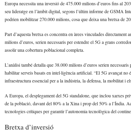
Europa necessita una inversió de 475.000 milions d’euros fins al 20
seu lideratge en l’àmbit digital, segons l’últim informe de GSMA In
podrien mobilitzar 270.000 milions, cosa que deixa una bretxa de 20
Part d’aquesta bretxa es concentra en àrees vinculades directament 
milions d’euros, serien necessaris per estendre el 5G a grans corredor
assolir una cobertura poblacional completa.
L’anàlisi també detalla que 38.000 milions d’euros serien necessaris p
habilitar serveis basats en intel·ligència artificial. “El 5G avançat n
infraestructura essencial per a la indústria, la defensa, la mobilitat i e
A Europa, el desplegament del 5G standalone, que inclou xarxes privad
de la població, davant del 80% a la Xina i prop del 50% a l’Índia. Aqu
tecnologies crítiques per garantir l’autonomia tecnològica del contine
Bretxa d’inversió