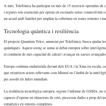
A més, Telefónica ha participat en més de 15 exercicis operatius de 
i segures són essencials per operar en escenaris sense connectivita
un acord amb Sateliot per ampliar la cobertura en zones remotes i marí
Tecnologia quàntica i resiliència
El projecte Quantum Telco, anunciat per Telefónica, busca ajudar les
quàntiques. Aquest avenç se suma al debat europeu sobre intel·ligència
el continent de més capacitat de càlcul i avançar en xarxes avançades,
Europa continua endarrerida davant dels EUA i la Xina en escala, capa
que existeixen actors rellevants com Mistral en l’àmbit de la intel·ligè
per assolir els líders mundials.
La resiliència tecnològica europea, segons l’informe de GSMA, no e
capaces d’operar en situacions de crisi, processar dades a prop del te
estratègics en entorns complexos.