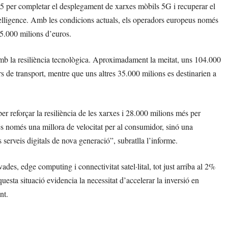
35 per completar el desplegament de xarxes mòbils 5G i recuperar el
telligence. Amb les condicions actuals, els operadors europeus només
5.000 milions d’euros.
amb la resiliència tecnològica. Aproximadament la meitat, uns 104.000
s de transport, mentre que uns altres 35.000 milions es destinarien a
er reforçar la resiliència de les xarxes i 28.000 milions més per
o és només una millora de velocitat per al consumidor, sinó una
ls serveis digitals de nova generació”, subratlla l’informe.
es, edge computing i connectivitat satel·lital, tot just arriba al 2%
esta situació evidencia la necessitat d’accelerar la inversió en
nt.