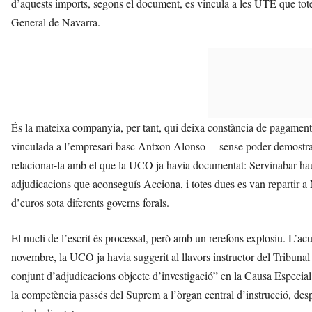
d’aquests imports, segons el document, es vincula a les UTE que tote
General de Navarra.
És la mateixa companyia, per tant, qui deixa constància de pagaments 
vinculada a l’empresari basc Antxon Alonso— sense poder demostrar qu
relacionar-la amb el que la UCO ja havia documentat: Servinabar haur
adjudicacions que aconseguís Acciona, i totes dues es van repartir 
d’euros sota diferents governs forals.
El nucli de l’escrit és processal, però amb un rerefons explosiu. L’a
novembre, la UCO ja havia suggerit al llavors instructor del Tribunal
conjunt d’adjudicacions objecte d’investigació” en la Causa Especi
la competència passés del Suprem a l’òrgan central d’instrucció, des