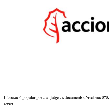
t
d
e
l
V
a
l
l
è
s
a
v
u
i
L’acusació popular porta al jutge els documents d’Acciona: 373
servei