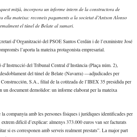
quest mitjà, incorpora un informe intern de la constructora de
a ella mateixa: reconeix pagaments a la societat d’Antxon Alonso
ormalment el túnel de Belate al sumari.
secretari d’Organització del PSOE Santos Cerdán i de l’exministre José
ompromès l’aporta la mateixa protagonista empresarial.
 d’Instrucció del Tribunal Central d’Instància (Plaça núm. 2),
e desdoblament del túnel de Belate (Navarra) —adjudicades per
onstrucción, S.A., filial de la cotitzada de l’IBEX 35 presidida per
 un document demolidor: un informe elaborat per la mateixa
de la companyia amb les persones físiques i jurídiques identificades per
extrem difícil d’explicar: almenys 373.000 euros van ser facturats
ar si es corresponen amb serveis realment prestats”. La major part