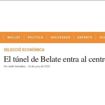
N
MOLLET
POLÍTICA
SUCCESSOS
ESPORTS
OC
o
t
í
SELECCIÓ ECONÒMICA
c
El túnel de Belate entra al cent
i
e
Por
Jordi González
-
26 de juny de 2026
s
d
e
M
o
l
l
e