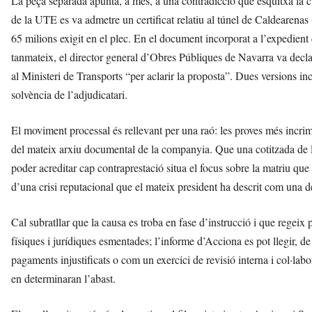
La peça separada apunta, a més, a una contradicció que esquitxa la cúp
de la UTE es va admetre un certificat relatiu al túnel de Caldearenas 
65 milions exigit en el plec. En el document incorporat a l’expedient 
tanmateix, el director general d’Obres Públiques de Navarra va declara
al Ministeri de Transports “per aclarir la proposta”. Dues versions i
solvència de l’adjudicatari.
El moviment processal és rellevant per una raó: les proves més incrim
del mateix arxiu documental de la companyia. Que una cotitzada de l
poder acreditar cap contraprestació situa el focus sobre la matriu que
d’una crisi reputacional que el mateix president ha descrit com una de 
Cal subratllar que la causa es troba en fase d’instrucció i que regei
físiques i jurídiques esmentades; l’informe d’Acciona es pot llegir, 
pagaments injustificats o com un exercici de revisió interna i col·labo
en determinaran l’abast.