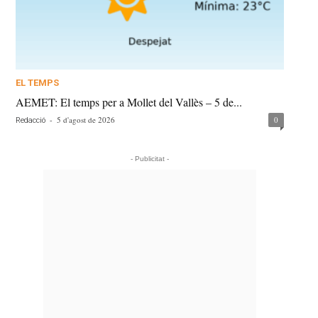
EL TEMPS
AEMET: El temps per a Mollet del Vallès – 5 de...
-
5 d'agost de 2026
0
Redacció
- Publicitat -