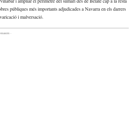
Servinabar i ampliar el perímetre del sumari des de Belate cap a la resta
s obres públiques més importants adjudicades a Navarra en els darrers
varicació i malversació.
comanem -