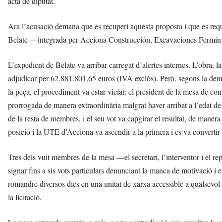
acta de diputat.
Ara l’acusació demana que es recuperi aquesta proposta i que es req
Belate —integrada per Acciona Construcción, Excavaciones Fermín O
L’expedient de Belate va arribar carregat d’alertes internes. L’obra,
adjudicar per 62.881.801,65 euros (IVA exclòs). Però, segons la den
la peça, el procediment va estar viciat: el president de la mesa de co
prorrogada de manera extraordinària malgrat haver arribat a l’edat de 
de la resta de membres, i el seu vot va capgirar el resultat, de maner
posició i la UTE d’Acciona va ascendir a la primera i es va convertir 
Tres dels vuit membres de la mesa —el secretari, l’interventor i el 
signar fins a sis vots particulars denunciant la manca de motivació i el
romandre diversos dies en una unitat de xarxa accessible a qualsevol
la licitació.