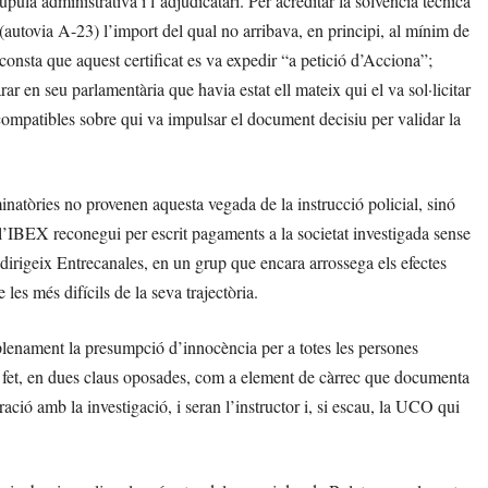
ula administrativa i l’adjudicatari. Per acreditar la solvència tècnica
(autovia A-23) l’import del qual no arribava, en principi, al mínim de
consta que aquest certificat es va expedir “a petició d’Acciona”;
r en seu parlamentària que havia estat ell mateix qui el va sol·licitar
ncompatibles sobre qui va impulsar el document decisiu per validar la
inatòries no provenen aquesta vegada de la instrucció policial, sinó
’IBEX reconegui per escrit pagaments a la societat investigada sense
 dirigeix Entrecanales, en un grup que encara arrossega els efectes
les més difícils de la seva trajectòria.
x plenament la presumpció d’innocència per a totes les persones
de fet, en dues claus oposades, com a element de càrrec que documenta
ració amb la investigació, i seran l’instructor i, si escau, la UCO qui