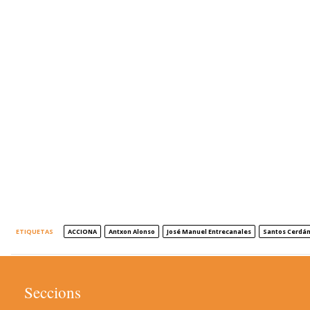
ETIQUETAS
ACCIONA
Antxon Alonso
José Manuel Entrecanales
Santos Cerdá
Seccions