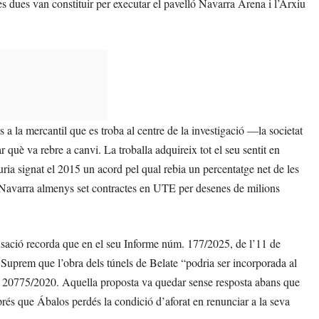
s dues van constituir per executar el pavelló Navarra Arena i l’Arxiu
a la mercantil que es troba al centre de la investigació —la societat
è va rebre a canvi. La troballa adquireix tot el seu sentit en
ia signat el 2015 un acord pel qual rebia un percentatge net de les
a Navarra almenys set contractes en UTE per desenes de milions
cusació recorda que en el seu Informe núm. 177/2025, de l’11 de
 Suprem que l’obra dels túnels de Belate “podria ser incorporada al
al 20775/2020. Aquella proposta va quedar sense resposta abans que
prés que Ábalos perdés la condició d’aforat en renunciar a la seva