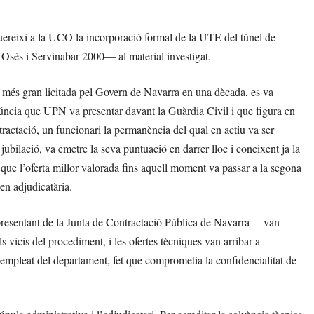
uereixi a la UCO la incorporació formal de la UTE del túnel de
sés i Servinabar 2000— al material investigat.
 la més gran licitada pel Govern de Navarra en una dècada, es va
úncia que UPN va presentar davant la Guàrdia Civil i que figura en
ntractació, un funcionari la permanència del qual en actiu va ser
jubilació, va emetre la seva puntuació en darrer lloc i coneixent ja la
a que l’oferta millor valorada fins aquell moment va passar a la segona
en adjudicatària.
representant de la Junta de Contractació Pública de Navarra— van
s vicis del procediment, i les ofertes tècniques van arribar a
 empleat del departament, fet que comprometia la confidencialitat de