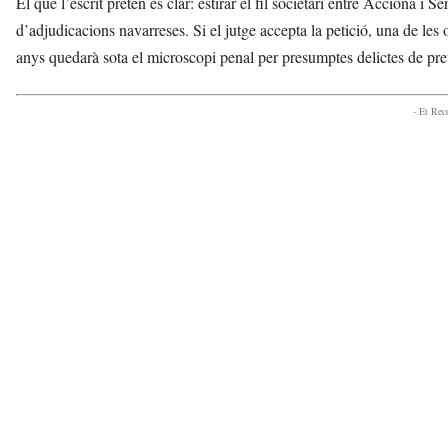
El que l’escrit pretén és clar: estirar el fil societari entre Acciona i 
d’adjudicacions navarreses. Si el jutge accepta la petició, una de le
anys quedarà sota el microscopi penal per presumptes delictes de pre
- Et Re