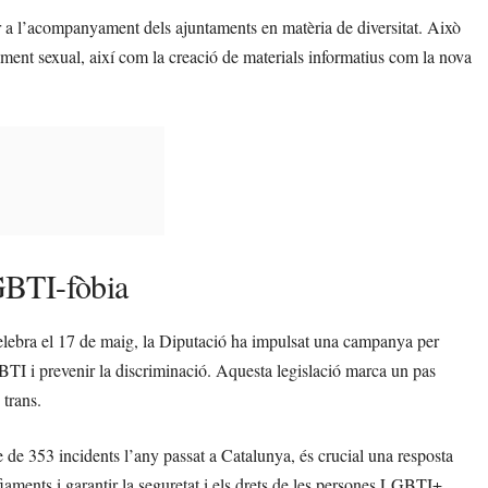
er a l’acompanyament dels ajuntaments en matèria de diversitat. Això
jament sexual, així com la creació de materials informatius com la nova
GBTI-fòbia
celebra el 17 de maig, la Diputació ha impulsat una campanya per
GBTI i prevenir la discriminació. Aquesta legislació marca un pas
 trans.
e de 353 incidents l’any passat a Catalunya, és crucial una resposta
iaments i garantir la seguretat i els drets de les persones LGBTI+.