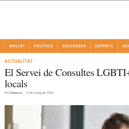
N
MOLLET
POLÍTICA
SUCCESSOS
ESPORTS
OC
o
t
í
ACTUALITAT
c
El Servei de Consultes LGBTI+ 
i
e
locals
s
d
Por
Redacció
-
14 de maig de 2026
e
M
o
l
l
e