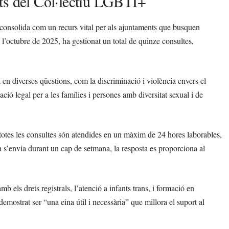
ts del Col·lectiu LGBTI+
consolida com un recurs vital per als ajuntaments que busquen
 l’octubre de 2025, ha gestionat un total de quinze consultes,
 en diverses qüestions, com la discriminació i violència envers el
ió legal per a les famílies i persones amb diversitat sexual i de
: totes les consultes són atendides en un màxim de 24 hores laborables,
ta s’envia durant un cap de setmana, la resposta es proporciona al
 els drets registrals, l’atenció a infants trans, i formació en
emostrat ser “una eina útil i necessària” que millora el suport al