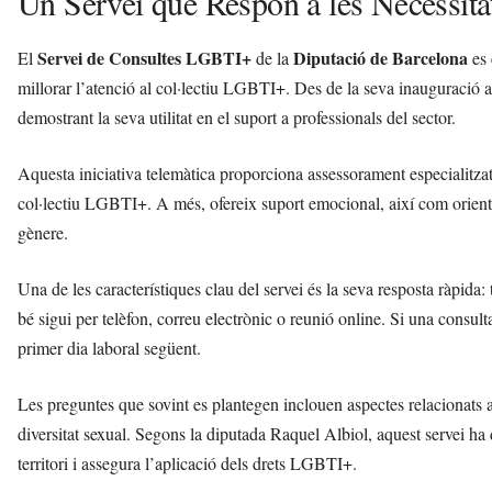
Un Servei que Respon a les Necessita
Servei de Consultes LGBTI+
Diputació de Barcelona
El
de la
es 
millorar l’atenció al col·lectiu LGBTI+. Des de la seva inauguració a
demostrant la seva utilitat en el suport a professionals del sector.
Aquesta iniciativa telemàtica proporciona assessorament especialitzat
col·lectiu LGBTI+. A més, ofereix suport emocional, així com orientac
gènere.
Una de les característiques clau del servei és la seva resposta ràpida
bé sigui per telèfon, correu electrònic o reunió online. Si una consul
primer dia laboral següent.
Les preguntes que sovint es plantegen inclouen aspectes relacionats amb
diversitat sexual. Segons la diputada Raquel Albiol, aquest servei ha d
territori i assegura l’aplicació dels drets LGBTI+.