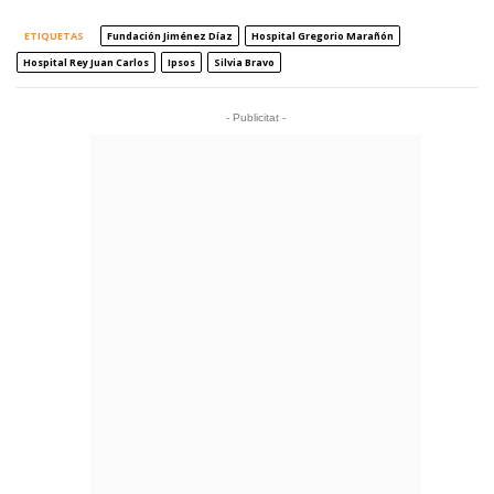
ETIQUETAS
Fundación Jiménez Díaz
Hospital Gregorio Marañón
Hospital Rey Juan Carlos
Ipsos
Silvia Bravo
- Publicitat -