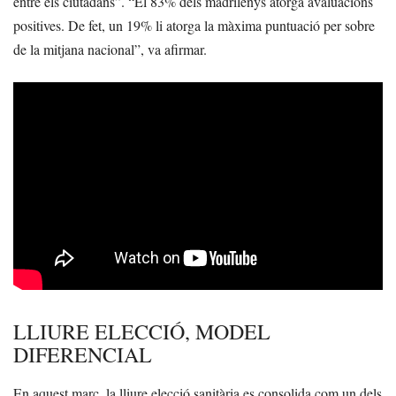
entre els ciutadans”. “El 83% dels madrilenys atorga avaluacions
positives. De fet, un 19% li atorga la màxima puntuació per sobre
de la mitjana nacional”, va afirmar.
LLIURE ELECCIÓ, MODEL
DIFERENCIAL
En aquest marc, la lliure elecció sanitària es consolida com un dels