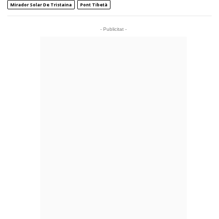
Mirador Solar De Tristaina
Pont Tibetà
- Publicitat -