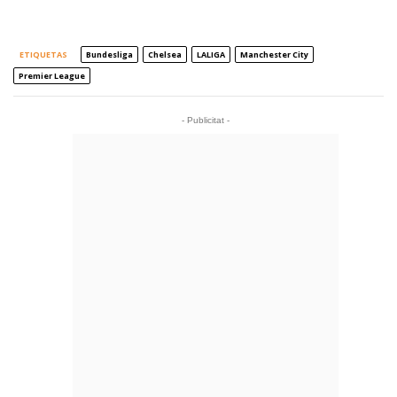
ETIQUETAS
Bundesliga
Chelsea
LALIGA
Manchester City
Premier League
- Publicitat -