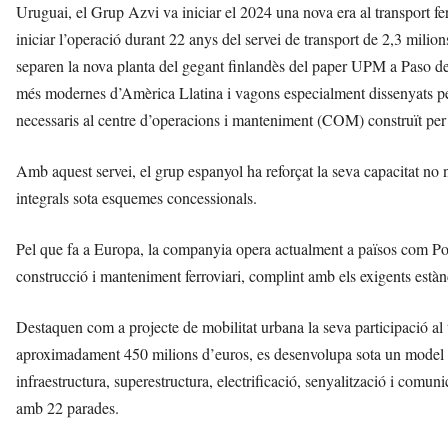
Uruguai, el Grup Azvi va iniciar el 2024 una nova era al transport f
iniciar l’operació durant 22 anys del servei de transport de 2,3 milio
separen la nova planta del gegant finlandès del paper UPM a Paso de
més modernes d’Amèrica Llatina i vagons especialment dissenyats per
necessaris al centre d’operacions i manteniment (COM) construït per 
Amb aquest servei, el grup espanyol ha reforçat la seva capacitat no 
integrals sota esquemes concessionals.
Pel que fa a Europa, la companyia opera actualment a països com Po
construcció i manteniment ferroviari, complint amb els exigents estàn
Destaquen com a projecte de mobilitat urbana la seva participació al 
aproximadament 450 milions d’euros, es desenvolupa sota un model col
infraestructura, superestructura, electrificació, senyalització i comu
amb 22 parades.