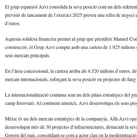
El grup espanyol Azvi consolida la seva posició com un dels referents 
previsió de tancament de l’exercici 2025 preveu una xifra de negoci 
d’euros.
Aquesta solidesa financera permet al grup que presideix Manuel Contr
construcció, el Grup Azvi compta amb una cartera de 1.925 milions 
seus mercats principals.
En l’àrea concessional, la cartera arriba als 4.520 milions d’euros, 
mercats internacionals, reforçant la seva posició en projectes de llarg 
La internacionalització continua sent un dels pilars estratègics del 
camp ferroviari. Al continent americà, Azvi desenvolupa els seus pro
Mèxic és un dels mercats estratègics de la companyia. Allà Azvi opera
desenvolupat més de 30 projectes d’infraestructures, destacant la seva
Govern del país, consolidant-se com a actor clau en la modernització 