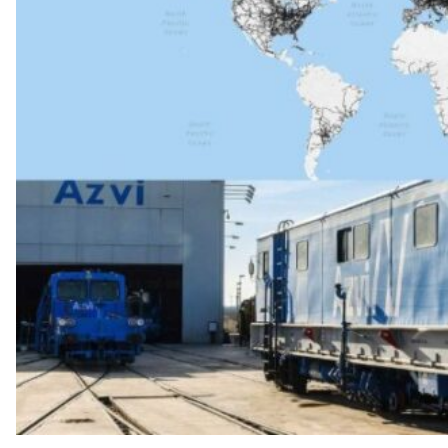
t
d
e
l
V
a
l
l
è
s
a
v
u
i