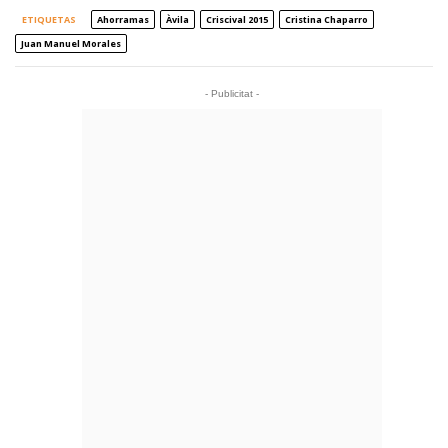
ETIQUETAS
Ahorramas
Àvila
Criscival 2015
Cristina Chaparro
Juan Manuel Morales
- Publicitat -