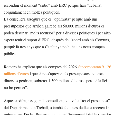
reconduir el moment “crític” amb ERC perquè han “treballat”
conjuntament en moltes polítiques.
La consellera assegura que és “optimista” perquè amb uns
pressupostos que arriben gairebé als 50.000 milions d’euros es
poden destinar “molts recursos” per a diverses polítiques i per això
espera tenir el suport d’ERC, després de l’acord amb els Comuns,
perquè fa tres anys que a Catalunya no hi ha uns nous comptes
públics.
Romero ha explicat que als comptes del 2026
s’incorporaran 9.126
milions d’euros
i que si no s’aproven els pressupostos, aquests
diners es perdrien, sobretot 1.500 milions d’euros “perquè la llei
no ho permet”.
Aquesta xifra, assegura la consellera, equival a “tot el pressupost”
del Departament de Treball, o també el que es dedica a recerca i a
universitats. De fet, Romero ha dit que l’increment total és superior