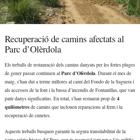
Recuperació de camins afectats al
Parc d’Olèrdola
Els treballs de restauració dels camins danyats per les fortes pluges
Parc d’Olèrdola
de gener passat continuen al
. Durant el mes de
maig, s’han dut a terme millores al camí del Fondo de la Saguera i
als accessos de la font i la bassa d’incendis de Fontanillas, que van
4
patir danys significatius. En total, s’han restaurat prop de
quilòmetres
de camins que inclouen reparacions al ferm i la
recuperació de cunetes.
Aquests treballs busquen garantir la segura transitabilitat de la
xarxa viària bàsica del Parc, que és essencial tant per a l’ús públic