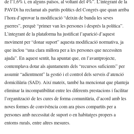
de l’1,6% i, en alguns països, al voltant del 4%”. L’integrant de la
PAVDi ha reclamat als partits polítics del Congrés que quan arriba
l’hora d’aprovar la modificació “deixin de banda les seves
guerres”, perquè “primer van les persones i després la política”.
L’integrant de la plataforma ha justificat l’aparició d’aquest
moviment per “donar suport” aquesta modificació normativa, ja
que inclou “una clara millora per a les persones que necessiten
ajuda”. En aquest sentit, ha apuntat que, en l’avantprojecte,
contemplava dotar als ajuntaments dels “recursos suficients” per
assumir “adientment” la gestió i el control dels serveis d’atenció
domiciliària (SAD). Així mateix, també ha mencionat que planteja
eliminar la incompatibilitat entre les diferents prestacions i facilitar
l’organització de les cures de forma comunitària, d’acord amb les
noves formes de convivència com ara pisos compartits per a
persones amb necessitat de suport o en habitatges propers a
entorns rurals, entre altres mesures.