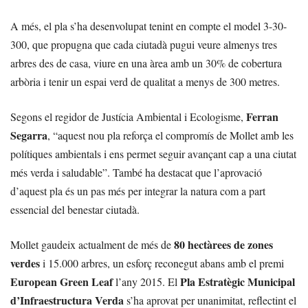
A més, el pla s’ha desenvolupat tenint en compte el model 3-30-
300, que propugna que cada ciutadà pugui veure almenys tres
arbres des de casa, viure en una àrea amb un 30% de cobertura
arbòria i tenir un espai verd de qualitat a menys de 300 metres.
Ferran
Segons el regidor de Justícia Ambiental i Ecologisme,
Segarra
, “aquest nou pla reforça el compromís de Mollet amb les
polítiques ambientals i ens permet seguir avançant cap a una ciutat
més verda i saludable”. També ha destacat que l’aprovació
d’aquest pla és un pas més per integrar la natura com a part
essencial del benestar ciutadà.
80 hectàrees de zones
Mollet gaudeix actualment de més de
verdes
i 15.000 arbres, un esforç reconegut abans amb el premi
European Green Leaf
Pla Estratègic Municipal
l’any 2015. El
d’Infraestructura Verda
s’ha aprovat per unanimitat, reflectint el