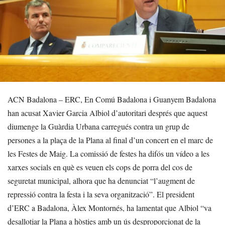
ACN Badalona – ERC, En Comú Badalona i Guanyem Badalona
han acusat Xavier Garcia Albiol d’autoritari després que aquest
diumenge la Guàrdia Urbana carregués contra un grup de
persones a la plaça de la Plana al final d’un concert en el marc de
les Festes de Maig. La comissió de festes ha difós un vídeo a les
xarxes socials en què es veuen els cops de porra del cos de
seguretat municipal, alhora que ha denunciat “l’augment de
repressió contra la festa i la seva organització”. El president
d’ERC a Badalona, Àlex Montornés, ha lamentat que Albiol “va
desallotjar la Plana a hòsties amb un ús desproporcionat de la