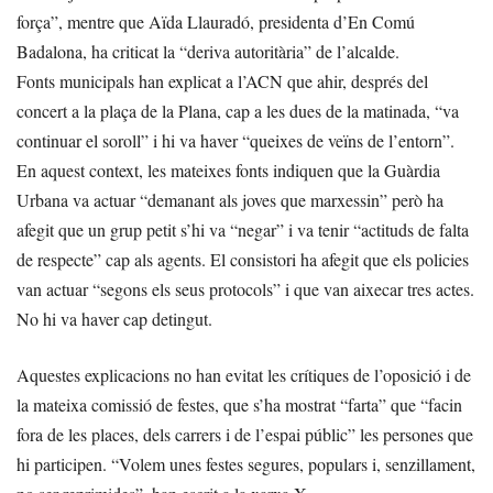
força”, mentre que Aïda Llauradó, presidenta d’En Comú
Badalona, ha criticat la “deriva autoritària” de l’alcalde.
Fonts municipals han explicat a l’ACN que ahir, després del
concert a la plaça de la Plana, cap a les dues de la matinada, “va
continuar el soroll” i hi va haver “queixes de veïns de l’entorn”.
En aquest context, les mateixes fonts indiquen que la Guàrdia
Urbana va actuar “demanant als joves que marxessin” però ha
afegit que un grup petit s’hi va “negar” i va tenir “actituds de falta
de respecte” cap als agents. El consistori ha afegit que els policies
van actuar “segons els seus protocols” i que van aixecar tres actes.
No hi va haver cap detingut.
Aquestes explicacions no han evitat les crítiques de l’oposició i de
la mateixa comissió de festes, que s’ha mostrat “farta” que “facin
fora de les places, dels carrers i de l’espai públic” les persones que
hi participen. “Volem unes festes segures, populars i, senzillament,