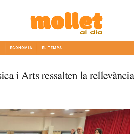
I
ECONOMIA
EL TEMPS
 i Arts ressalten la rellevància 