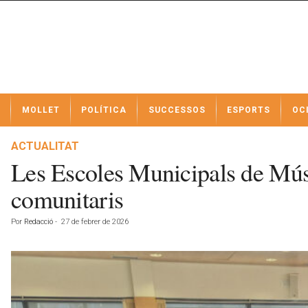
N
MOLLET
POLÍTICA
SUCCESSOS
ESPORTS
OC
o
t
í
ACTUALITAT
c
Les Escoles Municipals de Música
i
e
comunitaris
s
d
Por
Redacció
-
27 de febrer de 2026
e
M
o
l
l
e