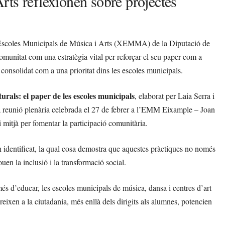
rts reflexionen sobre projectes
d’Escoles Municipals de Música i Arts (XEMMA) de la Diputació de
 comunitat com una estratègia vital per reforçar el seu paper com a
n consolidat com a una prioritat dins les escoles municipals.
turals: el paper de les escoles municipals
, elaborat per Laia Serra i
una reunió plenària celebrada el 27 de febrer a l’EMM Eixample – Joan
 mitjà per fomentar la participació comunitària.
n identificat, la qual cosa demostra que aquestes pràctiques no només
uen la inclusió i la transformació social.
és d’educar, les escoles municipals de música, dansa i centres d’art
eixen a la ciutadania, més enllà dels dirigits als alumnes, potencien