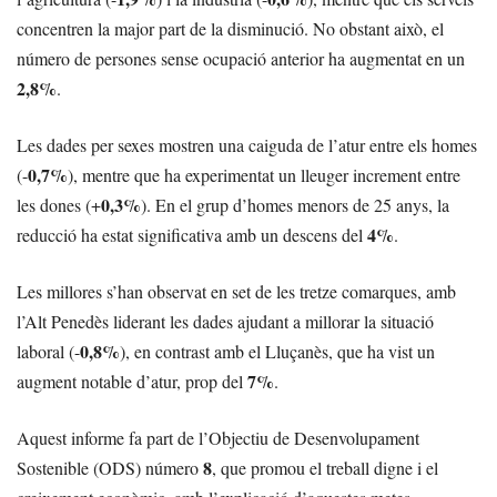
concentren la major part de la disminució. No obstant això, el
número de persones sense ocupació anterior ha augmentat en un
2,8%
.
Les dades per sexes mostren una caiguda de l’atur entre els homes
0,7%
(-
), mentre que ha experimentat un lleuger increment entre
0,3%
les dones (+
). En el grup d’homes menors de 25 anys, la
4%
reducció ha estat significativa amb un descens del
.
Les millores s’han observat en set de les tretze comarques, amb
l’Alt Penedès liderant les dades ajudant a millorar la situació
0,8%
laboral (-
), en contrast amb el Lluçanès, que ha vist un
7%
augment notable d’atur, prop del
.
Aquest informe fa part de l’Objectiu de Desenvolupament
8
Sostenible (ODS) número
, que promou el treball digne i el