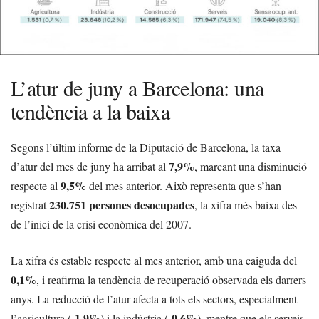
L’atur de juny a Barcelona: una
tendència a la baixa
Segons l’últim informe de la Diputació de Barcelona, la taxa
7,9%
d’atur del mes de juny ha arribat al
, marcant una disminució
9,5%
respecte al
del mes anterior. Això representa que s’han
230.751 persones desocupades
registrat
, la xifra més baixa des
de l’inici de la crisi econòmica del 2007.
La xifra és estable respecte al mes anterior, amb una caiguda del
0,1%
, i reafirma la tendència de recuperació observada els darrers
anys. La reducció de l’atur afecta a tots els sectors, especialment
1,9%
0,6%
l’agricultura (-
) i la indústria (-
), mentre que els serveis