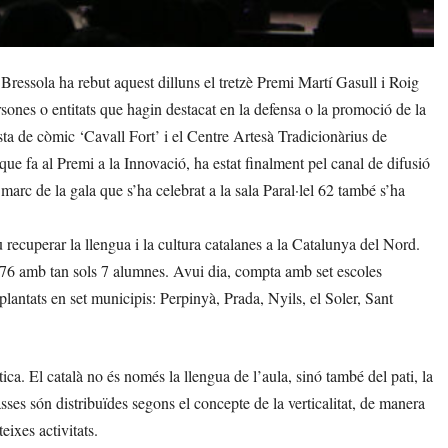
essola ha rebut aquest dilluns el tretzè Premi Martí Gasull i Roig
sones o entitats que hagin destacat en la defensa o la promoció de la
sta de còmic ‘Cavall Fort’ i el Centre Artesà Tradicionàrius de
 que fa al Premi a la Innovació, ha estat finalment pel canal de difusió
arc de la gala que s’ha celebrat a la sala Paral·lel 62 també s’ha
.
 recuperar la llengua i la cultura catalanes a la Catalunya del Nord.
976 amb tan sols 7 alumnes. Avui dia, compta amb set escoles
plantats en set municipis: Perpinyà, Prada, Nyils, el Soler, Sant
a. El català no és només la llengua de l’aula, sinó també del pati, la
asses són distribuïdes segons el concepte de la verticalitat, de manera
eixes activitats.