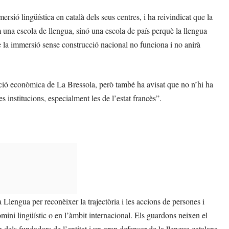
rsió lingüística en català dels seus centres, i ha reivindicat que la
 una escola de llengua, sinó una escola de país perquè la llengua
e la immersió sense construcció nacional no funciona i no anirà
uació econòmica de La Bressola, però també ha avisat que no n’hi ha
 institucions, especialment les de l’estat francès”.
 Llengua per reconèixer la trajectòria i les accions de persones i
omini lingüístic o en l’àmbit internacional. Els guardons neixen el
 dels fundadors de l’entitat i un gran defensor de la llengua catalana