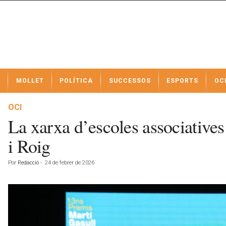
N
MOLLET
POLÍTICA
SUCCESSOS
ESPORTS
OC
o
t
í
OCI
c
La xarxa d’escoles associatives
i
e
i Roig
s
d
Por
Redacció
-
24 de febrer de 2026
e
M
o
l
l
e