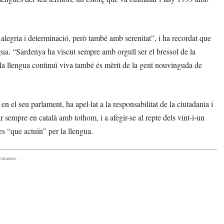
mb alegria i determinació, però també amb serenitat”, i ha recordat que
ngua. “Sardenya ha viscut sempre amb orgull ser el bressol de la
e la llengua continuï viva també és mèrit de la gent nouvinguda de
n el seu parlament, ha apel·lat a la responsabilitat de la ciutadania i
lar sempre en català amb tothom, i a afegir-se al repte dels vint-i-un
es “que actuïn” per la llengua.
comanem -