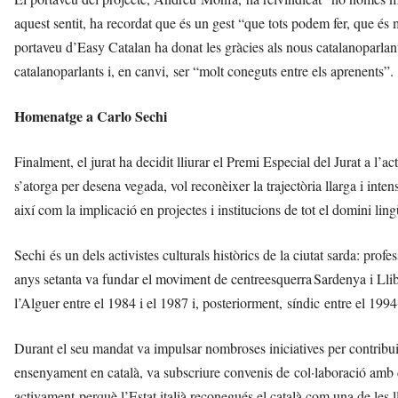
aquest sentit, ha recordat que és un gest “que tots podem fer, que és m
portaveu d’Easy Catalan ha donat les gràcies als nous catalanoparlan
catalanoparlants i, en canvi, ser “molt coneguts entre els aprenents”.
Homenatge a Carlo Sechi
Finalment, el jurat ha decidit lliurar el Premi Especial del Jurat a l’a
s’atorga per desena vegada, vol reconèixer la trajectòria llarga i inte
així com la implicació en projectes i institucions de tot el domini lingü
Sechi és un dels activistes culturals històrics de la ciutat sarda: prof
anys setanta va fundar el moviment de centreesquerra Sardenya i Llib
l’Alguer entre el 1984 i el 1987 i, posteriorment, síndic entre el 1994
Durant el seu mandat va impulsar nombroses iniciatives per contribuir
ensenyament en català, va subscriure convenis de col·laboració amb div
activament perquè l’Estat italià reconegués el català com una de les 