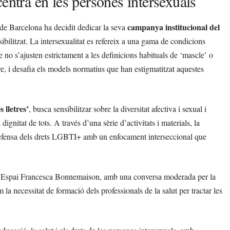
entra en les persones intersexuals
campanya institucional del
e Barcelona ha decidit dedicar la seva
visibilitzat. La intersexualitat es refereix a una gama de condicions
no s’ajusten estrictament a les definicions habituals de ‘mascle’ o
ere, i desafia els models normatius que han estigmatitzat aquestes
 lletres’
, busca sensibilitzar sobre la diversitat afectiva i sexual i
dignitat de tots. A través d’una sèrie d’activitats i materials, la
a defensa dels drets LGBTI+ amb un enfocament interseccional que
a l’Espai Francesca Bonnemaison, amb una conversa moderada per la
a necessitat de formació dels professionals de la salut per tractar les