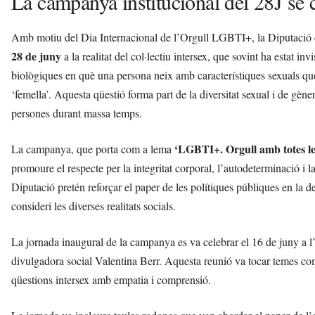
La campanya institucional del 28J se c
Amb motiu del Dia Internacional de l’Orgull LGBTI+, la Diputació d
28 de juny
a la realitat del col·lectiu intersex, que sovint ha estat in
biològiques en què una persona neix amb característiques sexuals que 
‘femella’. Aquesta qüestió forma part de la diversitat sexual i de gèn
persones durant massa temps.
‘LGBTI+. Orgull amb totes les
La campanya, que porta com a lema
promoure el respecte per la integritat corporal, l’autodeterminació i la 
Diputació pretén reforçar el paper de les polítiques públiques en l
consideri les diverses realitats socials.
La jornada inaugural de la campanya es va celebrar el 16 de juny 
divulgadora social Valentina Berr. Aquesta reunió va tocar temes com l
qüestions intersex amb empatia i comprensió.