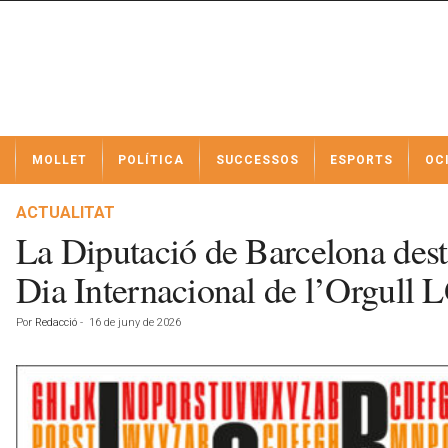
N
MOLLET
POLÍTICA
SUCCESSOS
ESPORTS
OC
o
t
í
ACTUALITAT
c
La Diputació de Barcelona desta
i
e
Dia Internacional de l’Orgull
s
d
Por
Redacció
-
16 de juny de 2026
e
M
o
l
l
e