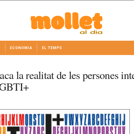
I
ECONOMIA
EL TEMPS
ca la realitat de les persones in
 LGBTI+