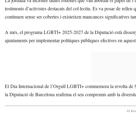
La jornada va incloure taules rodones que van abordar el paper de l’ed
testimonis d’activistes destacats del col·lectiu. Es va posar de relleu q
continuen sense ser cobertes i existeixen mancances significatives tan
A més, el programa LGBTI+ 2025-2027 de la Diputació està dissenyat
ajuntaments per implementar polítiques públiques efectives en aquest
El Dia Internacional de l’Orgull LGBTI+ commemora la revolta de St
la Diputació de Barcelona reafirma el seu compromís amb la diversita
- Et Re