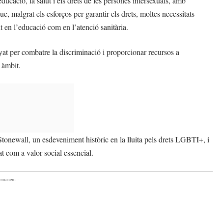
ucació, la salut i els drets de les persones intersexuals, amb
ue, malgrat els esforços per garantir els drets, moltes necessitats
t en l’educació com en l’atenció sanitària.
 per combatre la discriminació i proporcionar recursos a
 àmbit.
onewall, un esdeveniment històric en la lluita pels drets LGBTI+, i
t com a valor social essencial.
comanem -