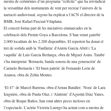
mestra de cerimònies d’un programa “eclèctic” que ha reivindicat
la versatilitat dels instruments de vent per recrear l’univers de la
narració audiovisual, segons ha explicat a l’ACN el director de la
BMB, José Rafael Pascual-Vilaplana.
El concert forma part de les iniciatives emmarcades en la
celebració dels Premis Goya a Barcelona. S’han venut gairebé
2.000 localitats de les 2.200 disponibles. El repertori ha donat el
tret de sortida amb la ‘Fanfàrria’ d’Antón García Abril i ‘La
vaquilla’ de Luis García Berlanga, obra de Miguel Asins. També
s’ha interpretat ‘Bernaola, banda sonora de una generación’ de
Carmelo Bernaola i ‘El buen patrón’ de Fernando León de
Aranoa, obra de Zeltia Montes.
‘El 47’ de Marcel Barrena, obra d’Arnau Bataller; ‘Nora’ de Lara
Izaguirre, obra de Paula Olaz, i ‘Alatriste’ d’Agustín Díaz Yanes,
obra de Roque Baños, han estat altres peces incloses en
l’espectacle. L’actriu Victoria Luengo ha actuat com a mestra de