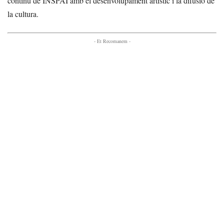
continu de INSPAI amb el desenvolupament artístic i la difusió de
la cultura.
- Et Recomanem -