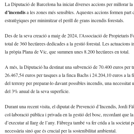
La Diputació de Barcelona ha iniciat diverses accions per millorar la 
d’incendis
a les zones més sensibles. Aquestes accions formen part d
estratègiques per minimitzar el perill de grans incendis forestals.
Des de la seva creació a maig de 2024, l’Associació de Propietaris F
total de 360 hectàrees dedicades a la gestió forestal. Les actuacions 
la pròpia Plana de Vic, que summen unes 8.200 hectàrees en total.
A més, la Diputació ha destinat una subvenció de 70.400 euros per tre
26.467,54 euros per tasques a la finca Bachs i 24.204,10 euros a la f
del terreny per preparar-lo davant possibles incendis, una necessitat 
del 3% anual de la seva superfície.
Durant una recent visita, el diputat de Prevenció d’Incendis, Jordi Fà
col·laboració pública i privada en la gestió del bosc, recordant que l
d’executar al llarg de l’any. Fàbrega també va fer crida a la societat 
necessària sinó que és crucial per la sostenibilitat ambiental.