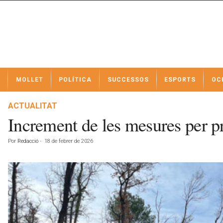
N
MOLLET
POLÍTICA
SUCCESSOS
ESPORTS
OC
o
t
í
ACTUALITAT
c
Increment de les mesures per pr
i
e
Por
Redacció
-
18 de febrer de 2026
s
d
e
M
o
l
l
e