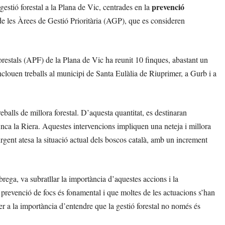
prevenció
gestió forestal a la Plana de Vic, centrades en la
e les Àrees de Gestió Prioritària (AGP), que es consideren
orestals (APF) de la Plana de Vic ha reunit 10 finques, abastant un
inclouen treballs al municipi de Santa Eulàlia de Riuprimer, a Gurb i a
balls de millora forestal. D’aquesta quantitat, es destinaran
inca la Riera. Aquestes intervencions impliquen una neteja i millora
urgent atesa la situació actual dels boscos català, amb un increment
brega, va subratllar la importància d’aquestes accions i la
a prevenció de focs és fonamental i que moltes de les actuacions s’han
per a la importància d’entendre que la gestió forestal no només és